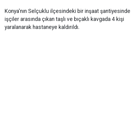
Konya'nın Selçuklu ilçesindeki bir inşaat şantiyesinde
işçiler arasında çıkan taşlı ve bıçaklı kavgada 4 kişi
yaralanarak hastaneye kaldırıldı.
Konya’da bir
konut inşaatı şantiyesinde
çıkan
tartışma kısa sürede kanlı bir kavgaya dönüştü. İşçiler
arasında henüz belirlenemeyen bir nedenle başlayan
gerginlikte taşlar ve bıçaklar çekildi. Olayda yaralanan
4 işçi, sağlık ekiplerinin ilk müdahalesinin ardından
çevredeki hastanelerde tedavi altına alındı.
Şantiyede Sözlü Tartışma Kanlı Bitti
Olay,
Konya'nın merkez Selçuklu ilçesine bağlı
Ardıçlı Mahallesi'nde
meydana geldi. Edinilen bilgilere
göre, yapımı devam eden konut inşaatının