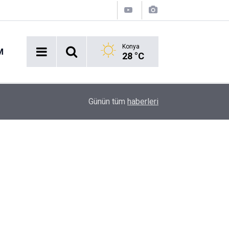
Konya
M
28 °C
16:43
Akaryakıt İstasyonunda Panik: Lastikçi Alevlere
Günün tüm
haberleri