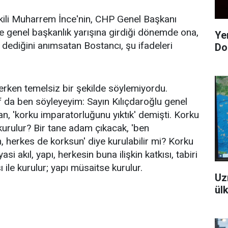
kili Muharrem İnce'nin, CHP Genel Başkanı
le genel başkanlık yarışına girdiği dönemde ona,
Yen
" dediğini anımsatan Bostancı, şu ifadeleri
Do
rken temelsiz bir şekilde söylemiyordu.
laf da ben söyleyeyim: Sayın Kılıçdaroğlu genel
, 'korku imparatorluğunu yıktık' demişti. Korku
kurulur? Bir tane adam çıkacak, 'ben
 herkes de korksun' diye kurulabilir mi? Korku
asi akıl, yapı, herkesin buna ilişkin katkısı, tabiri
ile kurulur; yapı müsaitse kurulur.
Uz
ülk