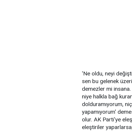
'Ne oldu, neyi değiş
sen bu gelenek üzeri
demezler mi insana. 
niye halkla bağ kura
dolduramıyorum, niçi
yapamıyorum' demesi
olur. AK Parti'ye el
eleştiriler yaparlars