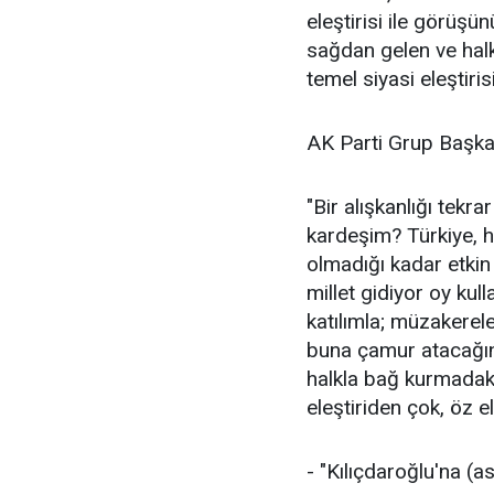
eleştirisi ile görüş
sağdan gelen ve hal
temel siyasi eleştiris
AK Parti Grup Başkan
"Bir alışkanlığı tekra
kardeşim? Türkiye, h
olmadığı kadar etkin
millet gidiyor oy kul
katılımla; müzakerel
buna çamur atacağın
halkla bağ kurmadak
eleştiriden çok, öz ele
- "Kılıçdaroğlu'na (as