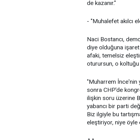
de kazanır."
- "Muhalefet akılcı el
Naci Bostancı, demokr
diye olduğuna işaret 
afaki, temelsiz eleşti
oturursun, o koltuğu 
"Muharrem İnce'nin 
sonra CHP'de kongre
ilişkin soru üzerin
yabancı bir parti değ
Biz ilgiyle bu tartışm
eleştiriyor, niye öyle