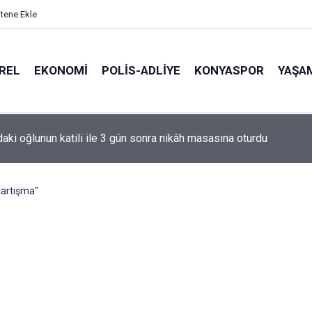
itene Ekle
REL
EKONOMI
POLİS-ADLİYE
KONYASPOR
YAŞA
de korku dolu anlar: Gaz hattı delindi
tartışma"