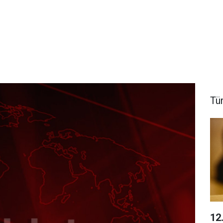
Tü
12