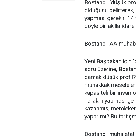
Bostancı, "düşük pro
olduğunu belirterek, 
yapması gerekir. 14
böyle bir akılla idare
Bostancı, AA muhabiri
Yeni Başbakan için "dü
soru üzerine, Bostan
demek düşük profil?
muhakkak meselelere
kapasiteli bir insan 
harakiri yapması gere
kazanmış, memleketi b
yapar mı? Bu tartışm
Bostancı, muhalefetin