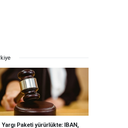
rkiye
. Yargı Paketi yürürlükte: IBAN,