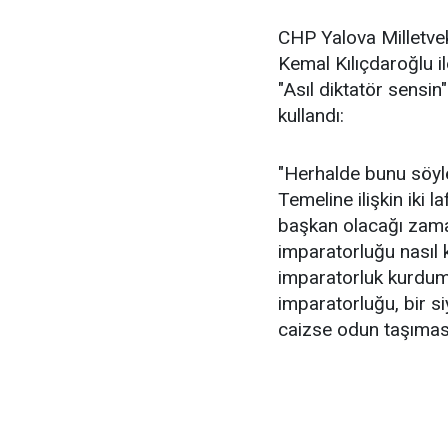
CHP Yalova Milletve
Kemal Kılıçdaroğlu i
"Asıl diktatör sensin
kullandı:
"Herhalde bunu söyle
Temeline ilişkin iki 
başkan olacağı zaman
imparatorluğu nasıl 
imparatorluk kurdum,
imparatorluğu, bir siy
caizse odun taşıması 