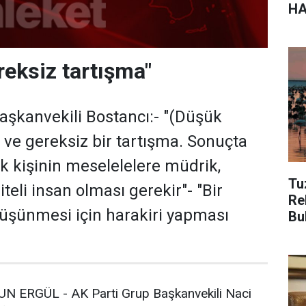
HA
reksiz tartışma"
aşkanvekili Bostancı:- "(Düşük
s ve gereksiz bir tartışma. Sonuçta
 kişinin meselelelere müdrik,
Tu
teli insan olması gerekir"- "Bir
Re
düşünmesi için harakiri yapması
Bu
 ERGÜL - AK Parti Grup Başkanvekili Naci