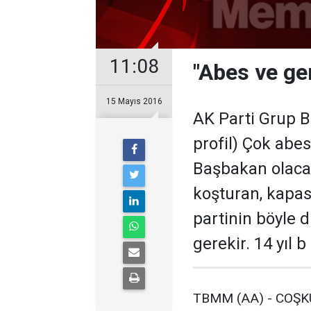
11:08
"Abes ve ge
15 Mayıs 2016
AK Parti Grup B
profil) Çok abe
Başbakan olacak
koşturan, kapasi
partinin böyle 
gerekir. 14 yıl b
TBMM (AA) - COŞKUN