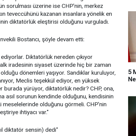
ünün sorulması üzerine ise CHP'nin, merkez
kın teveccühünü kazanan insanlara yönelik en
inin diktatörlük eleştirisi olduğunu vurguladı.
vekili Bostancı, şöyle devam etti:
r ediyorlar. Diktatörlük nereden çıkıyor
alk iradesinin siyaset üzerinde hiç bir zaman
5 
 olduğu dönemleri yaşıyor. Sandıklar kuruluyor,
Ne
lanıyor, Meclis teşekkül ediyor, en yüksek
er burada yürüyor, diktatörlük nedir? CHP, ona,
a asıl sorunun kendinde olduğunu, kendisinin
i meselelerinde olduğunu görmeli. CHP'nin
ştiriye ihtiyacı var."
ıl diktatör sensin) dedi"