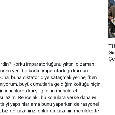
TÜİ
Gı
Çel
tirdin? Korku imparatorluğunu yıktın, o zaman
nden yeni bir korku imparatorluğu kurdun'
Ona, buna diktatör diye sataşmak yerine, 'ben
mıyorum, büyük umutlarla geldiğim koltuğu niçin
n insanlarda karşılığı olan muhalefet
 lazım. Bence aklı bu konulara verse daha iyi
eştiriyi yapsınlar ama bunu yaparken de rasyonel
a, biz de kazanırız, onlar da kazanır, memlekette