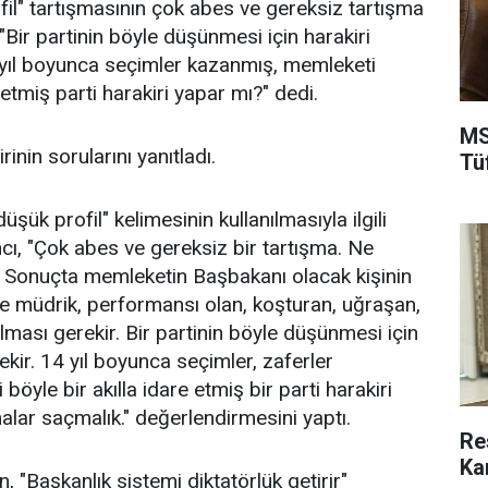
fil" tartışmasının çok abes ve gereksiz tartışma
"Bir partinin böyle düşünmesi için harakiri
 yıl boyunca seçimler kazanmış, memleketi
 etmiş parti harakiri yapar mı?" dedi.
MS
nin sorularını yanıtladı.
Tü
şük profil" kelimesinin kullanılmasıyla ilgili
cı, "Çok abes ve gereksiz bir tartışma. Ne
 Sonuçta memleketin Başbakanı olacak kişinin
 müdrik, performansı olan, koşturan, uğraşan,
olması gerekir. Bir partinin böyle düşünmesi için
kir. 14 yıl boyunca seçimler, zaferler
öyle bir akılla idare etmiş bir parti harakiri
alar saçmalık." değerlendirmesini yaptı.
Re
Ka
, "Başkanlık sistemi diktatörlük getirir"