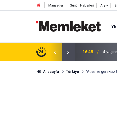
Manşetler
Günün Haberleri
Arşiv
S
YE
 gün sonra nikâh masasına oturdu
24
16:44
Mahalle
Anasayfa
Türkiye
"Abes ve gereksiz 