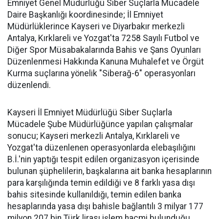
Emniyet Genel Müdürlüğü Siber Suçlarla Mücadele
Daire Başkanlığı koordinesinde; İl Emniyet
Müdürlüklerince Kayseri ve Diyarbakır merkezli
Antalya, Kırklareli ve Yozgat'ta 7258 Sayılı Futbol ve
Diğer Spor Müsabakalarında Bahis ve Şans Oyunları
Düzenlenmesi Hakkında Kanuna Muhalefet ve Örgüt
Kurma suçlarına yönelik "Siberağ-6" operasyonları
düzenlendi.
Kayseri İl Emniyet Müdürlüğü Siber Suçlarla
Mücadele Şube Müdürlüğünce yapılan çalışmalar
sonucu; Kayseri merkezli Antalya, Kırklareli ve
Yozgat'ta düzenlenen operasyonlarda elebaşılığını
B.İ.'nin yaptığı tespit edilen organizasyon içerisinde
bulunan şüphelilerin, başkalarına ait banka hesaplarının
para karşılığında temin edildiği ve 8 farklı yasa dışı
bahis sitesinde kullanıldığı, temin edilen banka
hesaplarında yasa dışı bahisle bağlantılı 3 milyar 177
milyon 207 bin Türk lirası işlem hacmi bulunduğu,