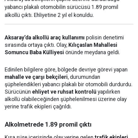
yabancı plakalı otomobilin sürücüsü 1.89 promil
alkollü çıktı. Ehliyetine 2 yıl el konuldu.
Aksaray’da alkollü araç kullanımı
polisin denetimi
sırasında ortaya çıktı. Olay,
Kılıçaslan Mahallesi
Somuncu Baba Külliyesi
önünde meydana geldi.
Edinilen bilgilere göre, bölgede devriye görevi yapan
mahalle ve çarşı bekçileri
, durumundan
şüphelendikleri yabancı plakalı bir otomobili durdurdu.
Sürücünün
ehliyet ve ruhsat kontrolü
yapılırken
alkollü olabileceğinden şüphelenilmesi üzerine olay
yerine trafik ekipleri çağrıldı.
Alkolmetrede 1.89 promil çıktı
Kısa süre içerisinde olay yerine gelen
trafik ekipleri
,