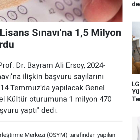
de
isans Sınavı'na 1,5 Milyon
rdu
of. Dr. Bayram Ali Ersoy, 2024-
vı'na ilişkin başvuru sayılarını
LG
, "14 Temmuz'da yapılacak Genel
Yü
el Kültür oturumuna 1 milyon 470
Ter
şvuru yaptı" dedi.
leştirme Merkezi (ÖSYM) tarafından yapılan