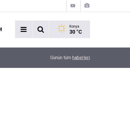
Konya
M
30 °C
11:56
Mangal keyfi kabusa döndü
Günün tüm
haberleri