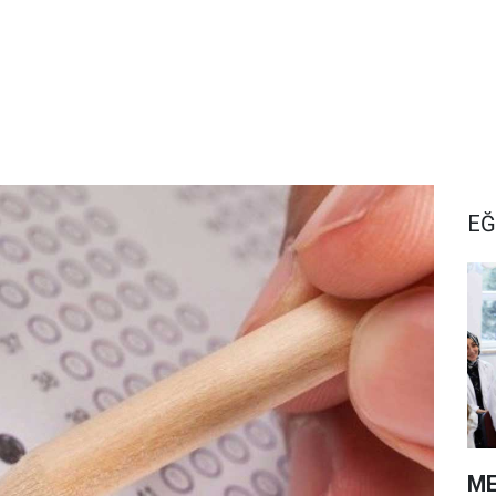
EĞ
ME