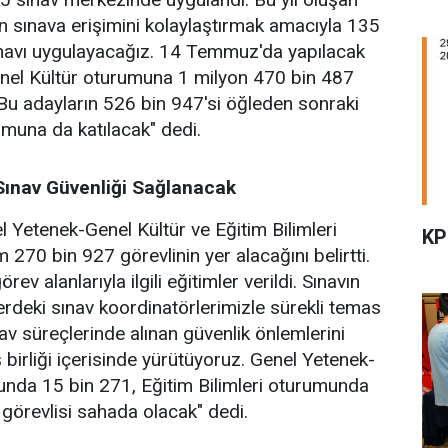
ın sınava erişimini kolaylaştırmak amacıyla 135
navı uygulayacağız. 14 Temmuz'da yapılacak
nel Kültür oturumuna 1 milyon 470 bin 487
Bu adayların 526 bin 947'si öğleden sonraki
umuna da katılacak" dedi.
 Sınav Güvenliği Sağlanacak
l Yetenek-Genel Kültür ve Eğitim Bilimleri
KP
270 bin 927 görevlinin yer alacağını belirtti.
rev alanlarıyla ilgili eğitimler verildi. Sınavın
rdeki sınav koordinatörlerimizle sürekli temas
av süreçlerinde alınan güvenlik önlemlerini
 birliği içerisinde yürütüyoruz. Genel Yetenek-
unda 15 bin 271, Eğitim Bilimleri oturumunda
 görevlisi sahada olacak" dedi.