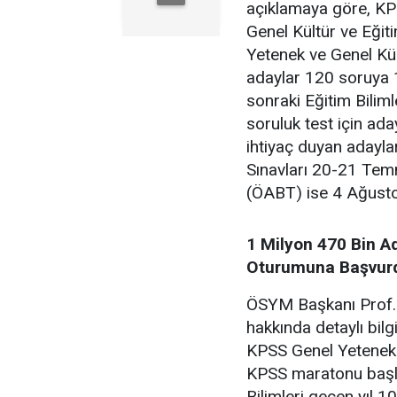
açıklamaya göre, K
Genel Kültür ve Eğit
Yetenek ve Genel Kü
adaylar 120 soruya 1
sonraki Eğitim Bilim
soruluk test için ad
ihtiyaç duyan adaylar
Sınavları 20-21 Temm
(ÖABT) ise 4 Ağustos
1 Milyon 470 Bin A
Oturumuna Başvur
ÖSYM Başkanı Prof. 
hakkında detaylı bilg
KPSS Genel Yetenek-G
KPSS maratonu başlı
Bilimleri geçen yıl 