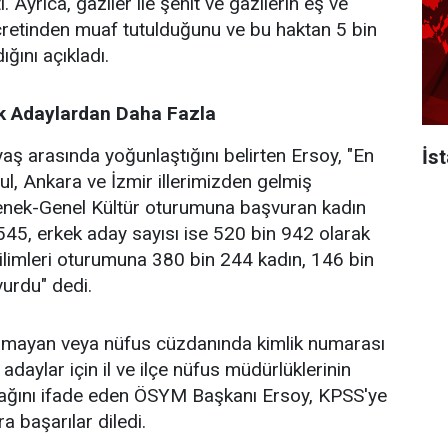
ti. Ayrıca, gaziler ile şehit ve gazilerin eş ve
cretinden muaf tutulduğunu ve bu haktan 5 bin
ğını açıkladı.
k Adaylardan Daha Fazla
aş arasında yoğunlaştığını belirten Ersoy, "En
İs
ul, Ankara ve İzmir illerimizden gelmiş
nek-Genel Kültür oturumuna başvuran kadın
545, erkek aday sayısı ise 520 bin 942 olarak
Bilimleri oturumuna 380 bin 244 kadın, 146 bin
urdu" dedi.
nmayan veya nüfus cüzdanında kimlik numarası
daylar için il ve ilçe nüfus müdürlüklerinin
cağını ifade eden ÖSYM Başkanı Ersoy, KPSS'ye
a başarılar diledi.