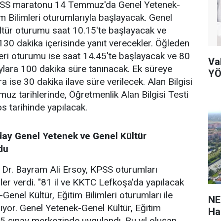
PSS maratonu 14 Temmuz'da Genel Yetenek-
im Bilimleri oturumlarıyla başlayacak. Genel
ltür oturumu saat 10.15'te başlayacak ve
30 dakika içerisinde yanıt verecekler. Öğleden
leri oturumu ise saat 14.45'te başlayacak ve 80
Va
aylara 100 dakika süre tanınacak. Ek süreye
YÖ
a ise 30 dakika ilave süre verilecek. Alan Bilgisi
uz tarihlerinde, Öğretmenlik Alan Bilgisi Testi
 tarihinde yapılacak.
day Genel Yetenek ve Genel Kültür
du
Dr. Bayram Ali Ersoy, KPSS oturumları
iler verdi. "81 il ve KKTC Lefkoşa'da yapılacak
enel Kültür, Eğitim Bilimleri oturumları ile
NE
yor. Genel Yetenek-Genel Kültür, Eğitim
Ha
105 sınav merkezinde uygulandı. Bu yıl oluşan