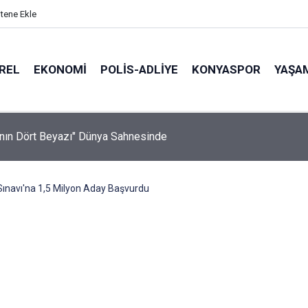
itene Ekle
REL
EKONOMI
POLİS-ADLİYE
KONYASPOR
YAŞA
'nın Dört Beyazı" Dünya Sahnesinde
ınavı'na 1,5 Milyon Aday Başvurdu