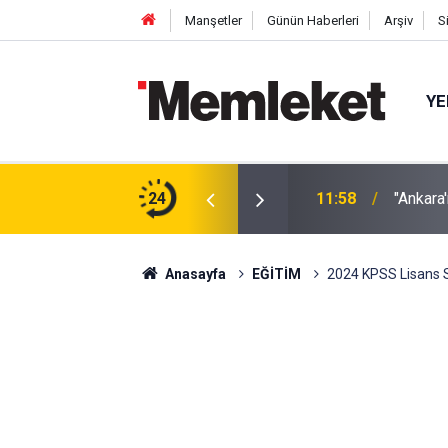
Manşetler
Günün Haberleri
Arşiv
S
YE
arda En Fazla Döviz Mevduatına Sahip İl
24
11:58
"Ankara
Anasayfa
EĞİTİM
2024 KPSS Lisans S