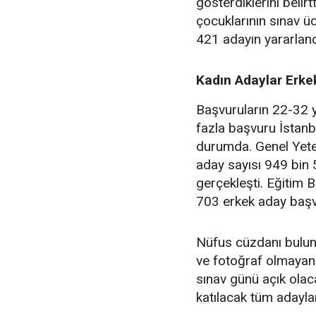
gösterdiklerini belirt
çocuklarının sınav ü
421 adayın yararlandı
Kadın Adaylar Erke
Başvuruların 22-32 y
fazla başvuru İstanb
durumda. Genel Yete
aday sayısı 949 bin 
gerçekleşti. Eğitim 
703 erkek aday başv
Nüfus cüzdanı bulu
ve fotoğraf olmayan a
sınav günü açık ola
katılacak tüm adaylar