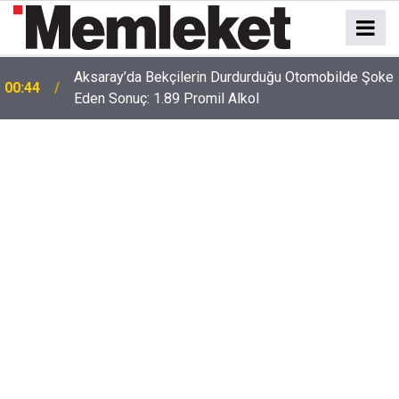
e
00:41
Polatlı-Haymana-Konya hattı bölünmüş yol oluyor