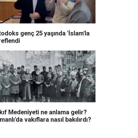
todoks genç 25 yaşında 'İslam'la
reflendi
kıf Medeniyeti ne anlama gelir?
manlı'da vakıflara nasıl bakılırdı?