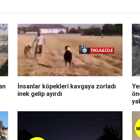
lan
İnsanlar köpekleri kavgaya zorladı
Ye
inek gelip ayırdı
ön
ya