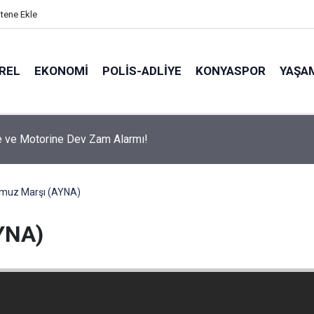
itene Ekle
REL
EKONOMI
POLİS-ADLİYE
KONYASPOR
YAŞA
 ve Motorine Dev Zam Alarmı!
muz Marşı (AYNA)
YNA)