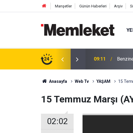
Manşetler
Günün Haberleri
Arşiv
S
YE
 Erzurumlular Derneği’ni Ziyaret Etti
24
09:11
Benzine
Anasayfa
Web Tv
YAŞAM
15 Tem
15 Temmuz Marşı (A
02:02