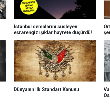
İstanbul semalarını süsleyen
Or
esrarengiz ışıklar hayrete düşürdü!
şe
Dünyanın ilk Standart Kanunu
Va
Os