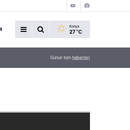
Konya
M
27 °C
Polis Akademisi Duyurdu: 2026 PMYO 3 Bin 250 
09:08
Günün tüm
haberleri
Başladı!