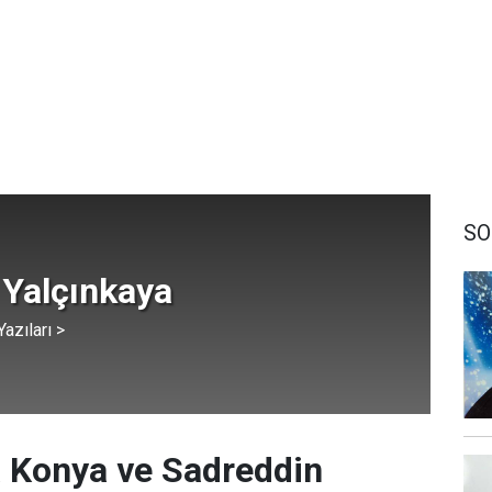
SO
 Yalçınkaya
azıları >
a Konya ve Sadreddin