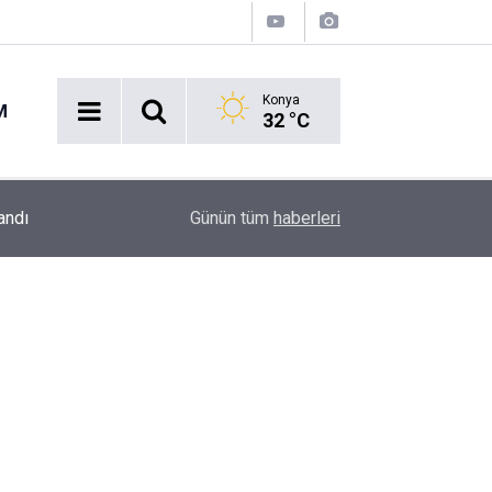
Konya
M
32 °C
14:16
Avukatlar sustu, silahlar konuştu: Meslektaşını a
Günün tüm
haberleri