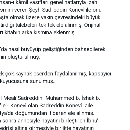
san-ı kâmil vasıfları genel hatlarıyla izah
ismini veren Şeyh Sadreddin Konevî ile onu
başta olmak üzere yakın çevresindeki büyük
tirdiği talebeleri tek tek ele alınmış. Orijinal
rı kitabın arka kısmına eklenmiş.
da nasıl büyüyüp geliştiğinden bahsedilerek
in oluşturulmuş.
k çok kaynak eserden faydalanılmış, kapsayıcı
 okuyucusuna sunulmuş..
ü’l Meâlî Sadreddin Muhammed b. İshak b.
l- Konevî olan Sadreddin Konevî aile
ya’da doğumundan itibaren ele alınmış.
sonra annesiyle hayatını birleştiren İbnü’l
edrisi altına girmesiyle birlikte hayatının