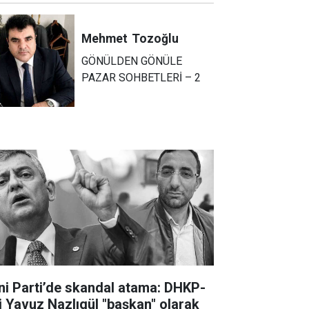
Mehmet
Tozoğlu
GÖNÜLDEN GÖNÜLE
PAZAR SOHBETLERİ – 2
ni Parti’de skandal atama: DHKP-
li Yavuz Nazlıgül "başkan" olarak