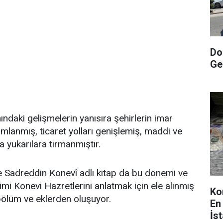
Do
Ge
ındaki gelişmelerin yanısıra şehirlerin imar
lanmış, ticaret yolları genişlemiş, maddi ve
a yukarılara tırmanmıştır.
e Sadreddin Konevî adlı kitap da bu dönemi ve
mi Konevi Hazretlerini anlatmak için ele alınmış
Ko
 bölüm ve eklerden oluşuyor.
En
İs