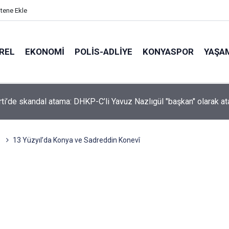
itene Ekle
REL
EKONOMI
POLİS-ADLİYE
KONYASPOR
YAŞA
eniz'in Kirliliği Antalya Kıyılarını Tehdit Ediyor
13 Yüzyıl’da Konya ve Sadreddin Konevî