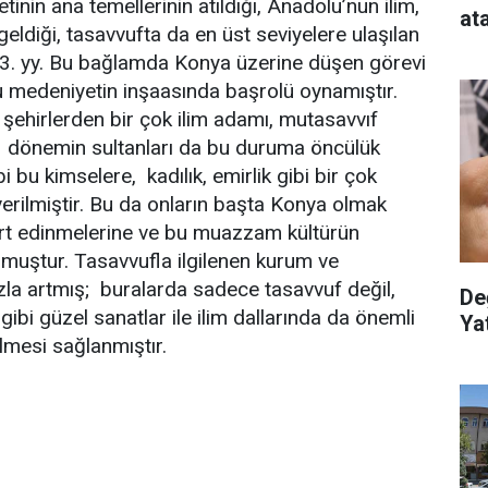
inin ana temellerinin atıldığı, Anadolu’nun ilim,
at
geldiği, tasavvufta da en üst seviyelere ulaşılan
13. yy. Bu bağlamda Konya üzerine düşen görevi
u medeniyetin inşaasında başrolü oynamıştır.
şehirlerden bir çok ilim adamı, mutasavvıf
, dönemin sultanları da bu duruma öncülük
bi bu kimselere, kadılık, emirlik gibi bir çok
verilmiştir. Bu da onların başta Konya olmak
rt edinmelerine ve bu muazzam kültürün
muştur. Tasavvufla ilgilenen kurum ve
ızla artmış; buralarda sadece tasavvuf değil,
De
 gibi güzel sanatlar ile ilim dallarında da önemli
Yat
ilmesi sağlanmıştır.