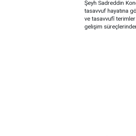
Şeyh Sadreddin Kone
tasavvuf hayatına gö
ve tasavvufî terimle
gelişim süreçlerinde