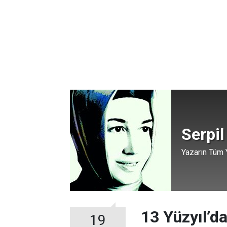
Serpil
Yazarın Tüm Y
13 Yüzyıl’d
19