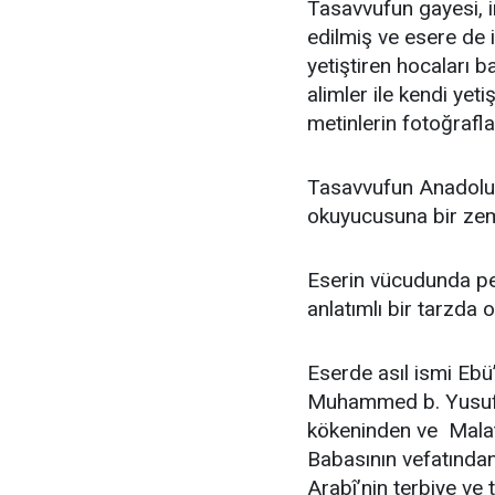
Tasavvufun gayesi, in
edilmiş ve esere de 
yetiştiren hocaları 
alimler ile kendi yetiş
metinlerin fotoğrafla
Tasavvufun Anadolu’
okuyucusuna bir zem
Eserin vücudunda pe
anlatımlı bir tarzda
Eserde asıl ismi Eb
Muhammed b. Yusuf e
kökeninden ve Malat
Babasının vefatından 
Arabî’nin terbiye ve t