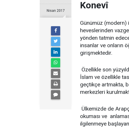
Konevî
Nisan 2017
Günümüz (modern) in
heveslerinden vazge
yönden tatmin edece
insanlar ve onların ö
girişmektedir.
Özellikle son yüzyıl
İslam ve özellikle ta
geçtikçe artmakta, b
merkezleri kurulmakt
Ülkemizde de Arapça
okuması ve anlaması 
ilgilenmeye başlayanl