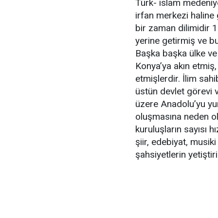
Türk- islam medeniyet
irfan merkezi haline 
bir zaman dilimidir 
yerine getirmiş ve b
Başka başka ülke ve 
Konya’ya akın etmiş
etmişlerdir. İlim sahi
üstün devlet görevi 
üzere Anadolu’yu yu
oluşmasına neden ol
kuruluşların sayısı h
şiir, edebiyat, musiki
şahsiyetlerin yetiştir