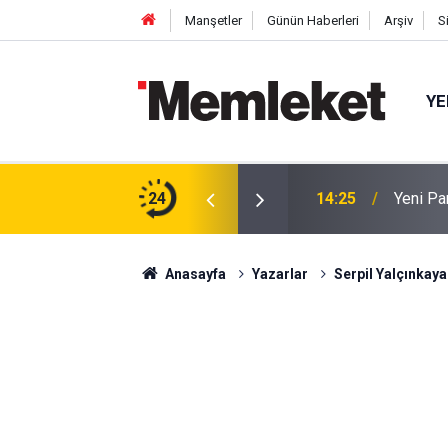
Manşetler
Günün Haberleri
Arşiv
S
YE
P-C’li Yavuz Nazlıgül "başkan" olarak atandı
24
14:18
Doğu Akd
Anasayfa
Yazarlar
Serpil Yalçınkaya