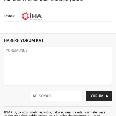
Kaynak:
HABERE
YORUM KAT
UYARI:
Çok uzun metinler, küfür, hakaret, rencide edici cümleler veya
imalar, inançlara saldırı içeren, imla kuralları ile yazılmamış,Türkçe