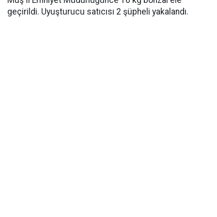
Muş İl Emniyet Müdürlüğünce 16 kg bonzai ele
geçirildi. Uyuşturucu satıcısı 2 şüpheli yakalandı.