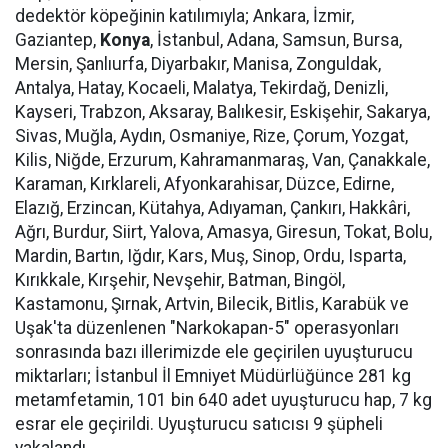
dedektör köpeğinin katılımıyla; Ankara, İzmir,
Gaziantep,
Konya
, İstanbul, Adana, Samsun, Bursa,
Mersin, Şanlıurfa, Diyarbakır, Manisa, Zonguldak,
Antalya, Hatay, Kocaeli, Malatya, Tekirdağ, Denizli,
Kayseri, Trabzon, Aksaray, Balıkesir, Eskişehir, Sakarya,
Sivas, Muğla, Aydın, Osmaniye, Rize, Çorum, Yozgat,
Kilis, Niğde, Erzurum, Kahramanmaraş, Van, Çanakkale,
Karaman, Kırklareli, Afyonkarahisar, Düzce, Edirne,
Elazığ, Erzincan, Kütahya, Adıyaman, Çankırı, Hakkâri,
Ağrı, Burdur, Siirt, Yalova, Amasya, Giresun, Tokat, Bolu,
Mardin, Bartın, Iğdır, Kars, Muş, Sinop, Ordu, Isparta,
Kırıkkale, Kırşehir, Nevşehir, Batman, Bingöl,
Kastamonu, Şırnak, Artvin, Bilecik, Bitlis, Karabük ve
Uşak'ta düzenlenen "Narkokapan-5" operasyonları
sonrasında bazı illerimizde ele geçirilen uyuşturucu
miktarları; İstanbul İl Emniyet Müdürlüğünce 281 kg
metamfetamin, 101 bin 640 adet uyuşturucu hap, 7 kg
esrar ele geçirildi. Uyuşturucu satıcısı 9 şüpheli