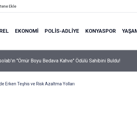
itene Ekle
REL
EKONOMI
POLİS-ADLİYE
KONYASPOR
YAŞA
olab'ın "Ömür Boyu Bedava Kahve" Ödülü Sahibini Buldu!
e Erken Teşhis ve Risk Azaltma Yolları