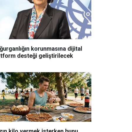
ğurganlığın korunmasına dijital
atform desteği geliştirilecek
zın kilo vermek isterken bunu