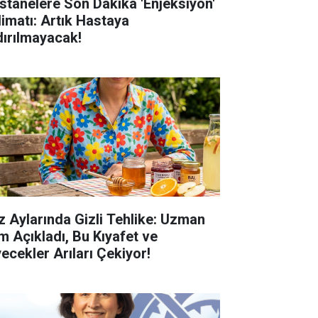
stanelere Son Dakika 'Enjeksiyon'
limatı: Artık Hastaya
dırılmayacak!
z Aylarında Gizli Tehlike: Uzman
im Açıkladı, Bu Kıyafet ve
yecekler Arıları Çekiyor!