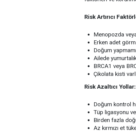
Risk Artırıcı Faktörl
Menopozda veya 
Erken adet gör
Doğum yapmamı
Ailede yumurtal
BRCA1 veya BRC
Çikolata kisti varl
Risk Azaltıcı Yollar:
Doğum kontrol ha
Tüp ligasyonu ve
Birden fazla do
Az kırmızı et tüke