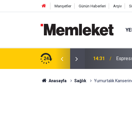
Manşetler
Günün Haberleri
Arşiv
S
YE
iyetleri Tedbiren Durduruldu!
24
14:31
Espress
Anasayfa
Sağlık
Yumurtalık Kanserind