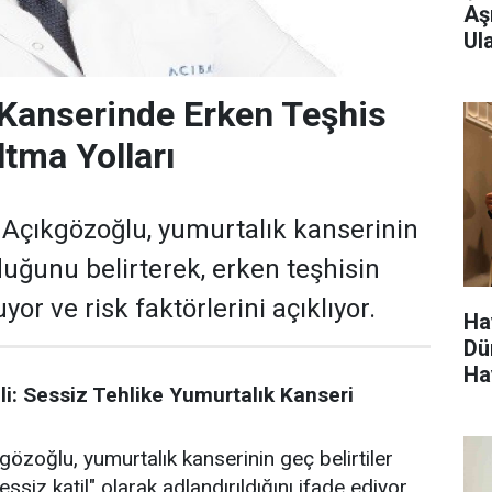
Aş
Ula
Kanserinde Erken Teşhis
ltma Yolları
Açıkgözoğlu, yumurtalık kanserinin
lduğunu belirterek, erken teşhisin
or ve risk faktörlerini açıklıyor.
Ha
Dü
Ha
i: Sessiz Tehlike Yumurtalık Kanseri
özoğlu, yumurtalık kanserinin geç belirtiler
ssiz katil" olarak adlandırıldığını ifade ediyor.