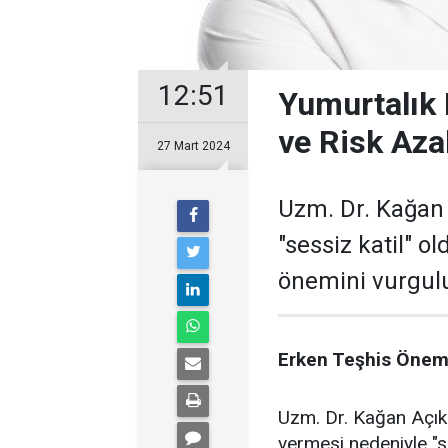
12:51
Yumurtalık 
ve Risk Aza
27 Mart 2024
Uzm. Dr. Kağan 
"sessiz katil" o
önemini vurguluy
Erken Teşhis Öneml
Uzm. Dr. Kağan Açıkg
vermesi nedeniyle "se