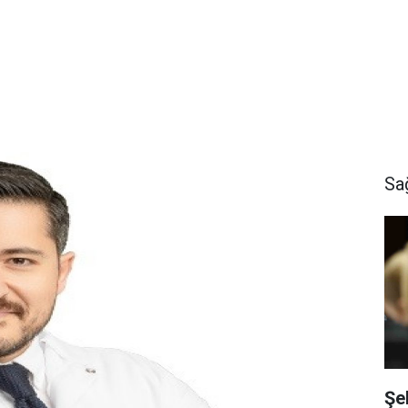
Sa
Şe