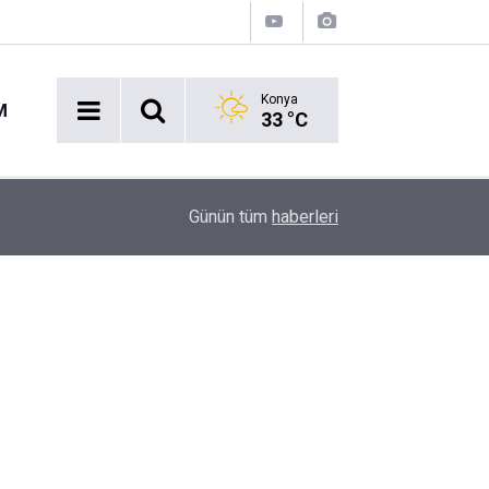
Konya
M
33 °C
14:27
Okullara 30 bin güvenlik personeli alınacak
Günün tüm
haberleri