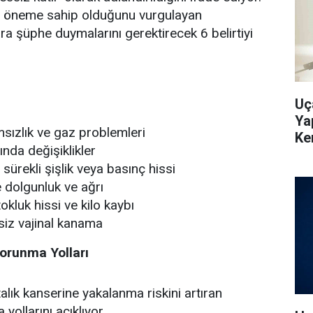
ti öneme sahip olduğunu vurgulayan
ra şüphe duymalarını gerektirecek 6 belirtiyi
Uç
Ya
msızlık ve gaz problemleri
Ke
rında değişiklikler
sürekli şişlik veya basınç hissi
 dolgunluk ve ağrı
 tokluk hissi ve kilo kaybı
siz vajinal kanama
Korunma Yolları
lık kanserine yakalanma riskini artıran
yollarını açıklıyor.