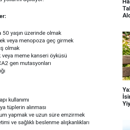
Ha
Ta
Al
er:
50 yaşın üzerinde olmak
mek veya menopoza geç girmek
ş olmak
ık veya meme kanseri öyküsü
A2 gen mutasyonları
ığı
Ya
İs
pı kullanımı
Yi
ya tüplerin alınması
ğum yapmak ve uzun süre emzirmek
timi ve sağlıklı beslenme alışkanlıkları