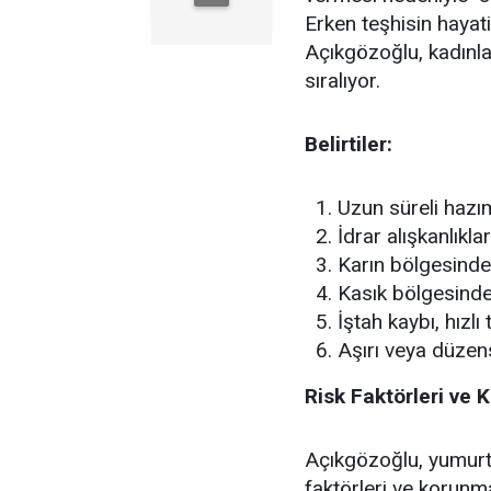
Erken teşhisin haya
Açıkgözoğlu, kadınla
sıralıyor.
Belirtiler:
Uzun süreli hazı
İdrar alışkanlıkla
Karın bölgesinde 
Kasık bölgesinde
İştah kaybı, hızlı
Aşırı veya düzen
Risk Faktörleri ve 
Açıkgözoğlu, yumurta
faktörleri ve korunma 