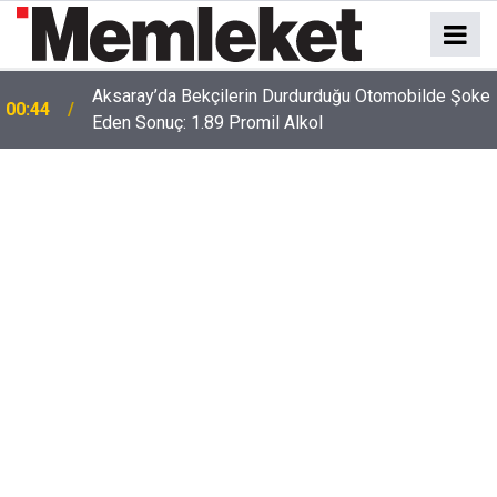
Aksaray’da Bekçilerin Durdurduğu Otomobilde Şoke
00:44
Eden Sonuç: 1.89 Promil Alkol
00:41
Polatlı-Haymana-Konya hattı bölünmüş yol oluyor