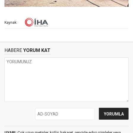
Kaynak:
HABERE
YORUM KAT
UYARI:
Çok uzun metinler, küfür, hakaret, rencide edici cümleler veya