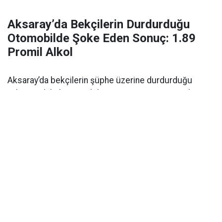
Aksaray’da Bekçilerin Durdurduğu
Otomobilde Şoke Eden Sonuç: 1.89
Promil Alkol
Aksaray’da bekçilerin şüphe üzerine durdurduğu
yabancı plakalı otomobilin sürücüsü 1.89 promil
alkollü çıktı. Ehliyetine 2 yıl el konuldu.
Aksaray’da alkollü araç kullanımı
polisin denetimi
sırasında ortaya çıktı. Olay,
Kılıçaslan Mahallesi
Somuncu Baba Külliyesi
önünde meydana geldi.
Edinilen bilgilere göre, bölgede devriye görevi yapan
mahalle ve çarşı bekçileri
, durumundan
şüphelendikleri yabancı plakalı bir otomobili durdurdu.