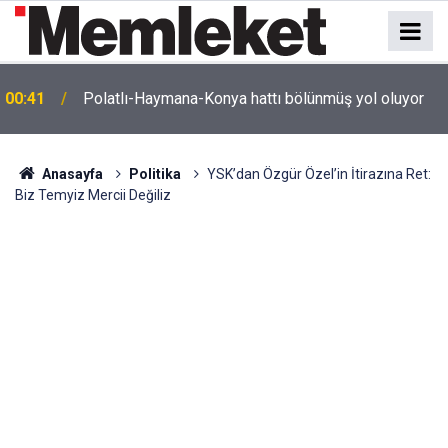
e
00:41
Polatlı-Haymana-Konya hattı bölünmüş yol oluyor
Anasayfa
Politika
YSK’dan Özgür Özel’in İtirazına Ret:
Biz Temyiz Mercii Değiliz