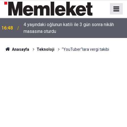
16:44
Mahallede korku dolu anlar: Gaz hattı delindi
Anasayfa
Teknoloji
"YouTuber"lara vergi takibi