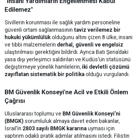
"İnsani Yardımların Engellenmesi Kabul
Edilemez"
Sivillerin korunması ile sağlık yardım personeline
güvenli ortam sağlanmasının
taviz verilemez bir
hukuki yükümlülük
olduğunu altını çizen 8 ülke, insani
ve tıbbi malzemelerin
derhal, güvenli ve engelsiz
ulaştırılması gerektiğini bildirdi. Ayrıca Batı Şeria’daki
yasa dışı yerleşimci saldırıları ve Kudüs’ün statüsünü
değiştirmeye yönelik hamlelerin,
iki devletli çözümü
zayıflatan sistematik bir politika
olduğu vurgulandı.
BM Güvenlik Konseyi'ne Acil ve Etkili Önlem
Çağrısı
Uluslararası toplumu ve
BM Güvenlik Konseyi’ni
(BMGK)
sorumluluk almaya davet eden bakanlar,
İsrail’in
2803 sayılı BMGK kararına
uyması için
yaptırım odaklı pratik adımlar atılmasını istedi. Filistin