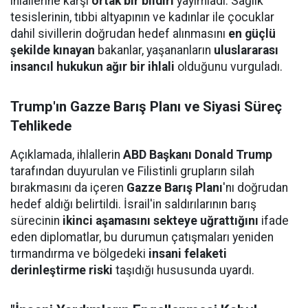
ihlallerine karşı
ortak bir bildiri
yayımladı. Sağlık
tesislerinin, tıbbi altyapının ve kadınlar ile çocuklar
dahil sivillerin doğrudan hedef alınmasını
en güçlü
şekilde kınayan
bakanlar, yaşananların
uluslararası
insancıl hukukun ağır bir ihlali
olduğunu vurguladı.
Trump'ın Gazze Barış Planı ve Siyasi Süreç
Tehlikede
Açıklamada, ihlallerin
ABD Başkanı Donald Trump
tarafından duyurulan ve Filistinli grupların silah
bırakmasını da içeren
Gazze Barış Planı
'nı doğrudan
hedef aldığı belirtildi. İsrail'in saldırılarının barış
sürecinin
ikinci aşamasını sekteye uğrattığını
ifade
eden diplomatlar, bu durumun çatışmaları yeniden
tırmandırma ve bölgedeki
insani felaketi
derinleştirme riski
taşıdığı hususunda uyardı.