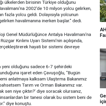
ığı ülkelerden birisinin Türkiye olduğunu
 Havalimanı'na 2002'de 10 milyon yolcu gelirken,
 fazla yolcu geldi. Dolayısıyla yolcunun
elirken havalimanına inerken başlar." dedi.
AH
oji Genel Müdürlüğünce Antalya Havalimanı'na
Fa
Rüzgar Kırılımı Uyarı Sistemi'nin açılışında,
 gerçekleştirerek hayati bir sistemi devreye
 yeni olduğunu sadece 6-7 şehirdeki
lunduğuna işaret eden Çavuşoğlu, "Bugün
temi anlatmaya kalksam Ulaştırma Bakanımız
 bahsetsem Tarım ve Orman Bakanımız var.
rak sen niye çıktın?' diye soracak olursanız,
Ge
nsanlardan bir tanesi olarak bu sistem beni de
içi
or." diye konuştu.