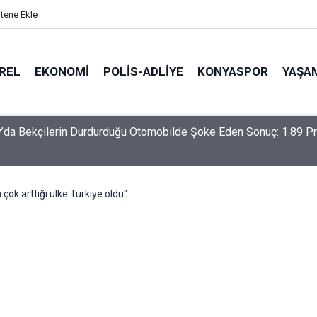
itene Ekle
REL
EKONOMI
POLİS-ADLİYE
KONYASPOR
YAŞA
-Haymana-Konya hattı bölünmüş yol oluyor
 çok arttığı ülke Türkiye oldu"