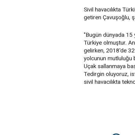
Sivil havacılıkta Türk
getiren Çavuşoğlu, şu
"Bugün dünyada 15 yıl
Türkiye olmuştur. A
gelirken, 2018'de 32
yolcunun mutluluğu b
Uçak sallanmaya baş
Tedirgin oluyoruz, i
sivil havacılıkta tekno