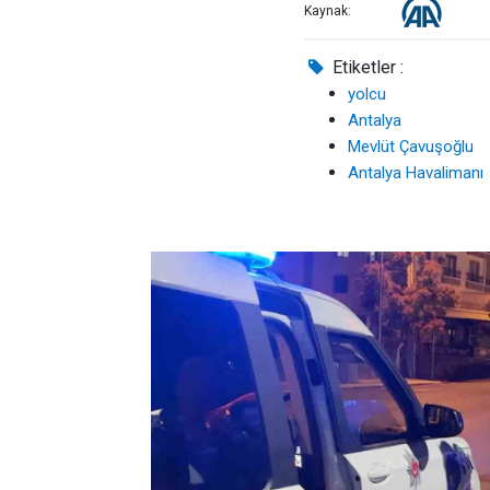
Kaynak:
Etiketler :
yolcu
Antalya
Mevlüt Çavuşoğlu
Antalya Havalimanı