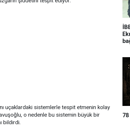
garın şiddetini tespit ediyor."
İB
Ek
ba
nı uçaklardaki sistemlerle tespit etmenin kolay
avuşoğlu, o nedenle bu sistemin büyük bir
78
 bildirdi.