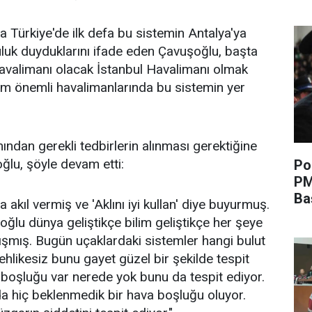
da Türkiye'de ilk defa bu sistemin Antalya'ya
luk duyduklarını ifade eden Çavuşoğlu, başta
avalimanı olacak İstanbul Havalimanı olmak
üm önemli havalimanlarında bu sistemin yer
ından gerekli tedbirlerin alınması gerektiğine
ğlu, şöyle devam etti:
Po
PM
Ba
 akıl vermiş ve 'Aklını iyi kullan' diye buyurmuş.
ğlu dünya geliştikçe bilim geliştikçe her şeye
ışmış. Bugün uçaklardaki sistemler hangi bulut
 tehlikesiz bunu gayet güzel bir şekilde tespit
boşluğu var nerede yok bunu da tespit ediyor.
a hiç beklenmedik bir hava boşluğu oluyor.