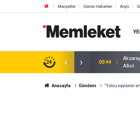
Manşetler
Günün Haberleri
Arşiv
S
YE
ğu Otomobilde Şoke Eden Sonuç: 1.89 Promil
24
00:41
Polatlı
Anasayfa
Gündem
"Yolcu sayısının en