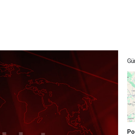
Gü
Po