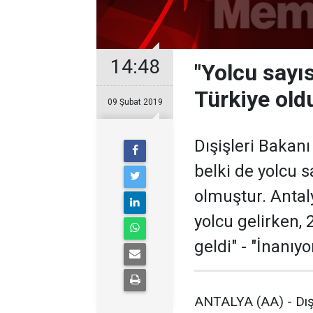
14:48
"Yolcu sayıs
Türkiye old
09 Şubat 2019
Dışişleri Bakan
belki de yolcu s
olmuştur. Antal
yolcu gelirken,
geldi" - "İnanı
ANTALYA (AA) - Dışi