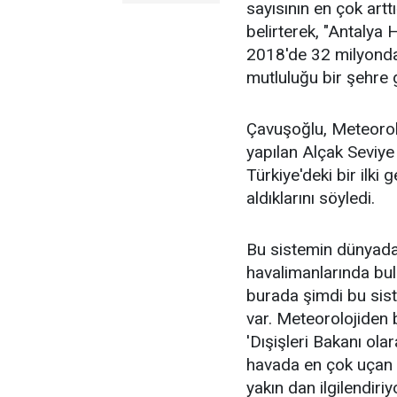
sayısının en çok artt
belirterek, "Antalya
2018'de 32 milyondan
mutluluğu bir şehre g
Çavuşoğlu, Meteorol
yapılan Alçak Seviye 
Türkiye'deki bir ilki
aldıklarını söyledi.
Bu sistemin dünyada
havalimanlarında bu
burada şimdi bu sis
var. Meteorolojiden
'Dışişleri Bakanı ola
havada en çok uçan i
yakın dan ilgilendiriy