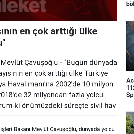
bö
ının en çok arttığı ülke
u"
ı Mevlüt Çavuşoğlu:- "Bugün dünyada
ayısının en çok arttığı ülke Türkiye
Ac
ya Havalimanı'na 2002'de 10 milyon
11
 2018'de 32 milyondan fazla yolcu
Sp
yorum ki önümüzdeki süreçte sivil hav
şleri Bakanı Mevlüt Çavuşoğlu, dünyada yolcu