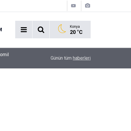
Konya
M
20 °C
00:37
Erkin Koray'ı bir tek onlar hatırladı
Günün tüm
haberleri