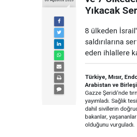
06 Ağustos 2026
Yıkacak Ser
8 ülkeden İsrail'
saldırılarına ser
eden ihlallere k
Türkiye, Mısır, End
Arabistan ve Birleşi
Gazze Şeridi'nde tırm
yayımladı. Sağlık tesi
dahil sivillerin doğ
bakanlar, yaşananla
olduğunu vurguladı.