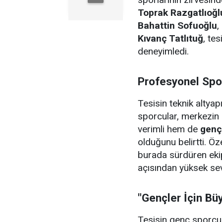
Toprak Razgatlıoğl
Bahattin Sofuoğlu
,
Kıvanç Tatlıtuğ
, tes
deneyimledi.
Profesyonel Spo
Tesisin teknik altyapı
sporcular, merkezin
verimli hem de
genç
olduğunu belirtti. Öze
burada sürdüren ekip
açısından yüksek se
"Gençler İçin Büy
Tesisin genç sporcul