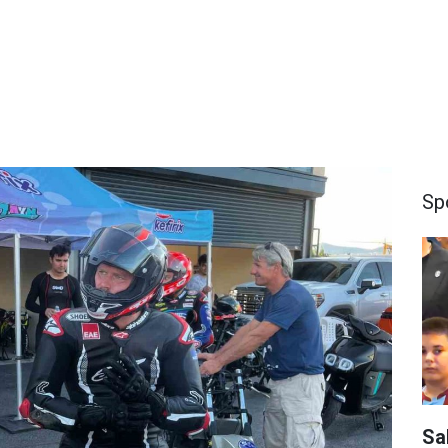
Sp
Sa