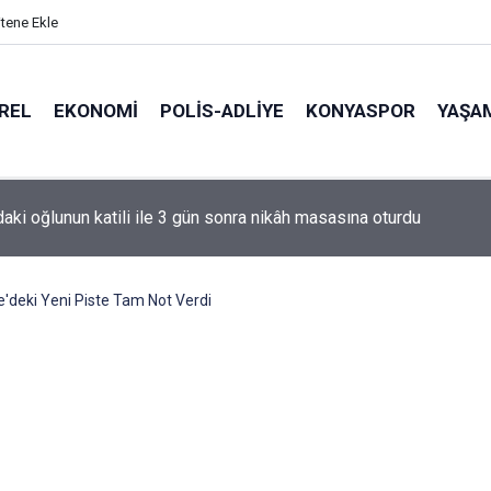
itene Ekle
REL
EKONOMI
POLİS-ADLİYE
KONYASPOR
YAŞA
de korku dolu anlar: Gaz hattı delindi
le'deki Yeni Piste Tam Not Verdi