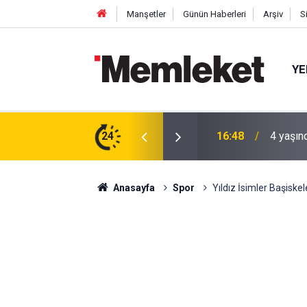
Manşetler
Günün Haberleri
Arşiv
S
YE
 gün sonra nikâh masasına oturdu
24
16:44
Mahalle
Anasayfa
Spor
Yıldız İsimler Başiske