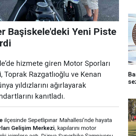
er Başiskele'deki Yeni Piste
rdi
le’de hizmete giren Motor Sporları
, Toprak Razgatlıoğlu ve Kenan
Ba
se
nya yıldızlarını ağırlayarak
ndartlarını kanıtladı.
e
ilçesinde Sepetlipınar Mahallesi’nde hayata
ları Gelişim Merkezi
, kapılarını motor
deki isimlere açtı. Dünya Superbike Şampiyonu