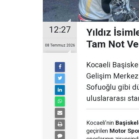
12:27
Yıldız İsiml
Tam Not Ve
08 Temmuz 2026
Kocaeli Başiske
Gelişim Merkezi
Sofuoğlu gibi dü
uluslararası sta
Kocaeli’nin
Başiskel
geçirilen
Motor Spor
sporlarının zirvesin