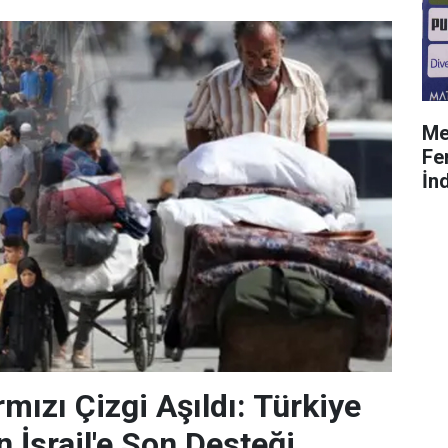
Me
Fe
İnd
mızı Çizgi Aşıldı: Türkiye
 İsrail'e Son Desteği