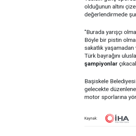
olduğunun altını çiz
değerlendirmede şunl
"Burada yarışçı olma
Böyle bir pistin olma
sakatlık yaşamadan 
Türk bayrağını ulusl
şampiyonlar
çıkacak
Başiskele Belediyesi 
gelecekte düzenlenec
motor sporlarına yön
Kaynak: