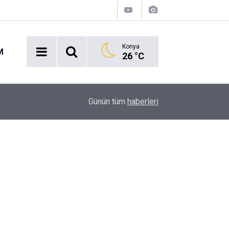
Konya
M
26 °C
16:43
Akaryakıt İstasyonunda Panik: Lastikçi Alevlere
Günün tüm
haberleri