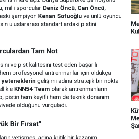
u
, milli sporcular
Deniz Öncü
,
Can Öncü
,
 eski şampiyon
Kenan Sofuoğlu
ve ünlü oyuncu
Me
isin uluslararası standartlardaki pistini
Ku
rculardan Tam Not
sını ve pist kalitesini test eden başarılı
 hem profesyonel antrenmanlar için oldukça
 yeteneklerin
gelişimi adına stratejik bir nokta
llikle
KNN54 Team
olarak antrenmanlarını
, pistin hem keyifli hem de teknik donanım
viyede olduğunu vurguladı.
Kü
Me
ük Bir Fırsat"
Şa
arın yetişmesi adına kritik bir kazanım