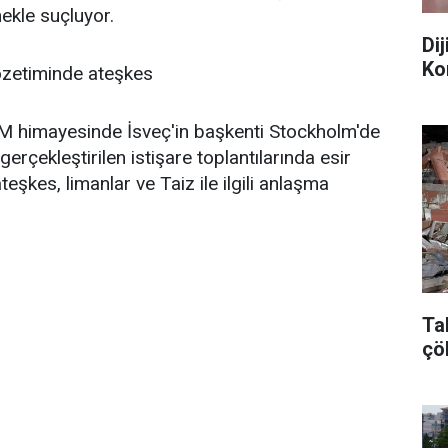
mekle suçluyor.
Di
Ko
zetiminde ateşkes
BM himayesinde İsveç'in başkenti Stockholm'de
erçekleştirilen istişare toplantılarında esir
eşkes, limanlar ve Taiz ile ilgili anlaşma
Ta
çö