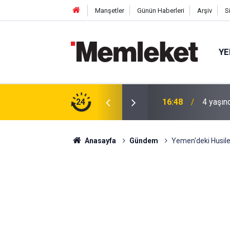
Manşetler
Günün Haberleri
Arşiv
S
YE
 gün sonra nikâh masasına oturdu
24
16:44
Mahalle
Anasayfa
Gündem
Yemen'deki Husiler