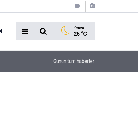
Konya
M
25 °C
16:43
Akaryakıt İstasyonunda Panik: Lastikçi Alevlere
Günün tüm
haberleri