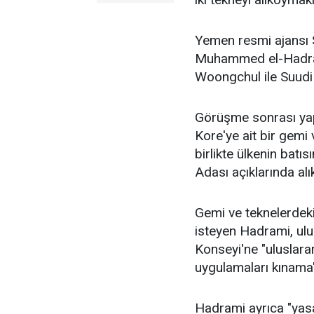
Yemen resmi ajansı S
Muhammed el-Hadram
Woongchul ile Suudi 
Görüşme sonrası yap
Kore'ye ait bir gemi 
birlikte ülkenin bat
Adası açıklarında alı
Gemi ve teknelerdeki
isteyen Hadrami, ulu
Konseyi'ne "uluslarar
uygulamaları kınama
Hadrami ayrıca "yasa 