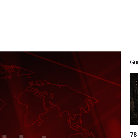
Gü
78