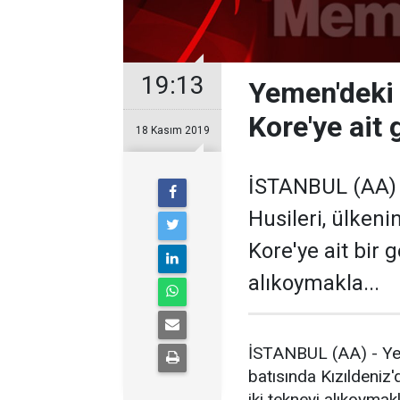
19:13
Yemen'deki 
Kore'ye ait
18 Kasım 2019
İSTANBUL (AA) 
Husileri, ülkeni
Kore'ye ait bir 
alıkoymakla...
İSTANBUL (AA) - Yeme
batısında Kızıldeniz
iki tekneyi alıkoymak