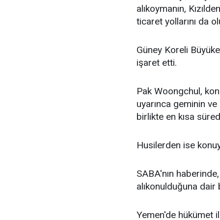
alıkoymanın, Kızılden
ticaret yollarını da o
Güney Koreli Büyükelç
işaret etti.
Pak Woongchul, konuy
uyarınca geminin ve 
birlikte en kısa süre
Husilerden ise konuyl
SABA'nın haberinde,
alıkonulduğuna dair b
Yemen'de hükümet ile