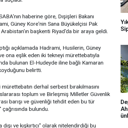
ABA'nın haberine göre, Dışişleri Bakanı
Yı
i, Güney Kore'nin Sana Büyükelçisi Pak
Sip
Arabistan'ın başkenti Riyad'da bir araya geldi.
tığı açıklamada Hadrami, Husilerin, Güney
ve ona eşlik eden iki tekneyi mürettebatıyla
ısında bulunan El-Hudeyde iline bağlı Kamaran
koyduğunu belirtti.
 mürettebatın derhal serbest bırakılmasını
slararası toplum ve Birleşmiş Milletler Güvenlik
ası barışı ve güvenliği tehdit eden bu tür
De
Ah
" çağrısında bulundu.
ünl
dışı ve kışkırtıcı" olarak nitelendirdiği bu