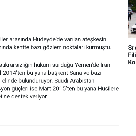
iler arasında Hudeyde'de varılan ateşkesin
nda kentte bazı gözlem noktaları kurmuştu.
Sr
Fi
Ko
istikrarsızlığın hüküm sürdüğü Yemen'de İran
lül 2014'ten bu yana başkent Sana ve bazı
i elinde bulunduruyor. Suudi Arabistan
yon güçleri ise Mart 2015'ten bu yana Husilere
ine destek veriyor.