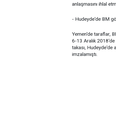
anlaşmasını ihlal et
- Hudeyde'de BM gö
Yemen'de taraflar, 
6-13 Aralık 2018'de g
takası, Hudeyde'de at
imzalamıştı.