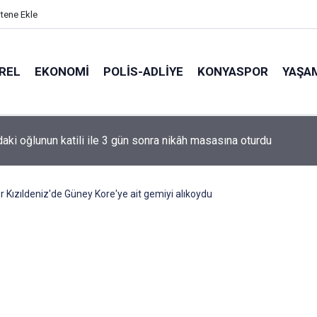
itene Ekle
REL
EKONOMI
POLİS-ADLİYE
KONYASPOR
YAŞA
de korku dolu anlar: Gaz hattı delindi
 Kızıldeniz'de Güney Kore'ye ait gemiyi alıkoydu