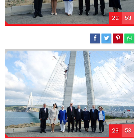
22
53
23
53