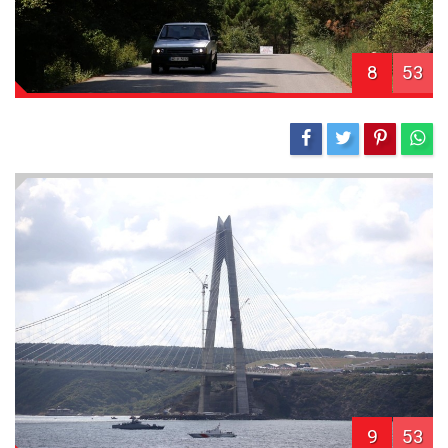
8
53
9
53