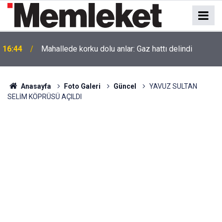
16:44
Mahallede korku dolu anlar: Gaz hattı delindi
Akaryakıt İstasyonunda Panik: Lastikçi Alevlere
16:43
Teslim Oldu!
Anasayfa
Foto Galeri
Güncel
YAVUZ SULTAN
SELİM KÖPRÜSÜ AÇILDI