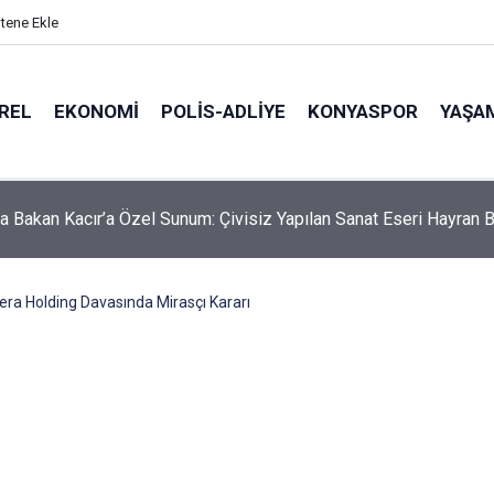
itene Ekle
REL
EKONOMI
POLİS-ADLİYE
KONYASPOR
YAŞA
itsa'dan Ramallah'a Uzanan Tarihi Yolculuk! Başkan Kılca Mitinge
era Holding Davasında Mirasçı Kararı