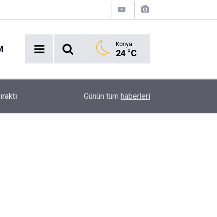
Konya
M
24 °C
Ekmek Temasıyla Yola Çıkan Dev Etkinlik Başlıyo
15:38
Günün tüm
haberleri
Geri Sayım!