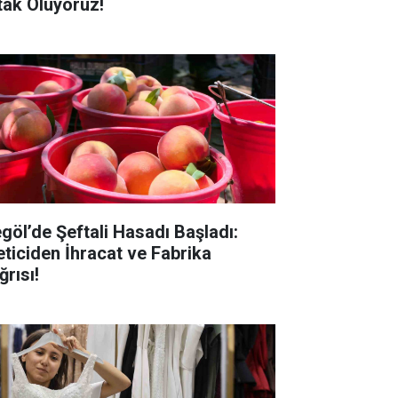
tak Oluyoruz!
egöl’de Şeftali Hasadı Başladı:
eticiden İhracat ve Fabrika
ğrısı!