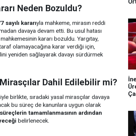
Or
arı Neden Bozuldu?
7 sayılı kararı
yla mahkeme, mirasın reddi
madan davaya devam etti. Bu usul hatası
e mahkemesinin kararı bozuldu. Yargıtay,
taraf olamayacağına karar verdiği için,
lini yeniden sağlayarak davayı sürdürmek
İn
irasçılar Dahil Edilebilir mi?
Ür
Ça
le birlikte, sıradaki yasal mirasçılar davaya
Ancak bu süreç de kanunlara uygun olarak
 süreçlerin tamamlanmasının ardından
eyeceği
belirlenecek.