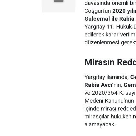
davasında önemli bir
Coşgun’un
2020 yılı
Gülcemal ile Rabia A
Yargıtay 11. Hukuk 
edilerek karar veril
düzenlenmesi gerekt
Mirasın Redd
Yargıtay ilamında,
Ce
Rabia Avcı
’nın,
Gem
ve 2020/354 K. sayılı
Medeni Kanunu'nun 6
içinde mirası redded
mirasçılar hukuken m
alamayacak.