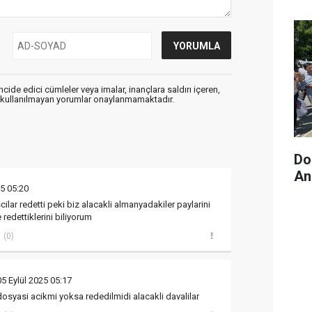
cide edici cümleler veya imalar, inançlara saldırı içeren,
er kullanılmayan yorumlar onaylanmamaktadır.
Do
An
25 05:20
ilar redetti peki biz alacakli almanyadakiler paylarini
redettiklerini biliyorum
(0)
05 Eylül 2025 05:17
osyasi acikmi yoksa rededilmidi alacakli davalilar