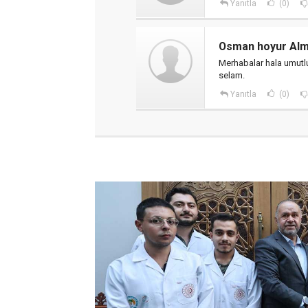
Yanıtla
(0)
Osman hoyur Al
Merhabalar hala umutl
selam.
Yanıtla
(0)