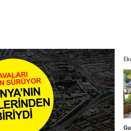
Ek
Gu