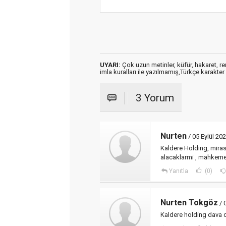
UYARI:
Çok uzun metinler, küfür, hakaret, ren
imla kuralları ile yazılmamış,Türkçe karakt
3 Yorum
Nurten
/ 05 Eylül 20
Kaldere Holding, mirasc
alacaklarmi , mahkeme 
Yanıtla
(0)
Nurten Tokgöz
/ 
Kaldere holding dava d