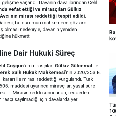
 gelişme yaşandı. Davanın davalılarından Celil
nda vefat ettiği ve mirasçıları Gülkız
vcı'nın mirası reddettiği tespit edildi.
Dairesi, bu durumun mahkemece göz ardı
miş olması nedeniyle, davanın yeniden
Ba
iğine hükmetti.
ko
ine Dair Hukuki Süreç
lil Coşgun
’un mirasçıları
Gülkız Gülcemal
ile
erek Sulh Hukuk Mahkemesi
’nin 2020/353 E.
 kararı ile mirası reddettiği vurgulandı. Türk
05. maddesi uyarınca mirasçılar, yasal süre
ebilir. Mirasın reddi sonucunda, reddeden
irasçı sayılmadığı için davalarda yer
Tü
10