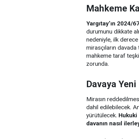
Mahkeme Kar
Yargıtay’ın 2024/67
durumunu dikkate al
nedeniyle, ilk derec
mirasçıların davada 
mahkeme taraf teşki
zorunda.
Davaya Yeni M
Mirasın reddedilmesiy
dahil edilebilecek. 
yürütülecek.
Hukuki
davanın nasıl ilerl