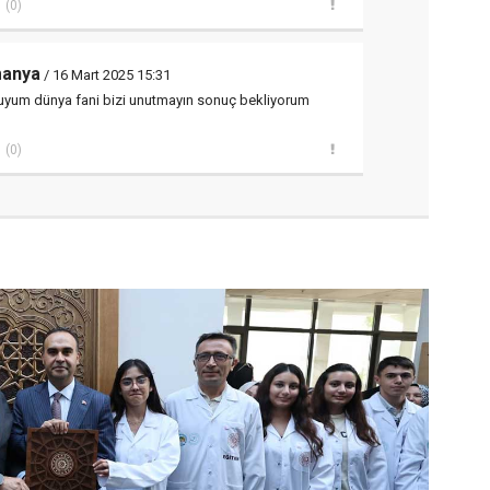
(0)
manya
/ 16 Mart 2025 15:31
uyum dünya fani bizi unutmayın sonuç bekliyorum
(0)