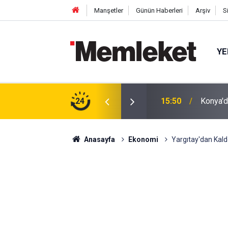
Manşetler
Günün Haberleri
Arşiv
S
YE
Srebren
m: Çivisiz Yapılan Sanat Eseri Hayran Bıraktı
24
15:47
Katıldı
Anasayfa
Ekonomi
Yargıtay'dan Kald