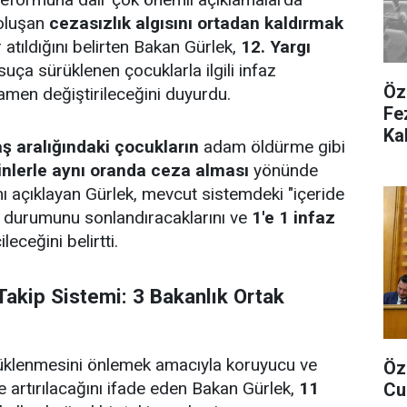
oluşan
cezasızlık algısını ortadan kaldırmak
 atıldığını belirten Bakan Gürlek,
12. Yargı
ça sürüklenen çocuklarla ilgili infaz
Öz
men değiştirileceğini duyurdu.
Fe
Kal
ş aralığındaki çocukların
adam öldürme gibi
inlerle aynı oranda ceza alması
yönünde
ı açıklayan Gürlek, mevcut sistemdeki "içeride
" durumunu sonlandıracaklarını ve
1'e 1 infaz
leceğini belirtti.
Takip Sistemi: 3 Bakanlık Ortak
üklenmesini önlemek amacıyla koruyucu ve
Öz
de artırılacağını ifade eden Bakan Gürlek,
11
Cu