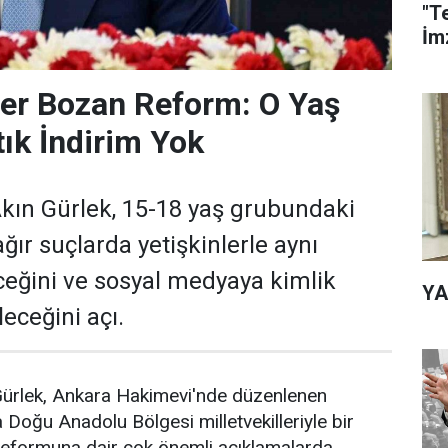
"T
İmz
er Bozan Reform: O Yaş
ık İndirim Yok
kın Gürlek, 15-18 yaş grubundaki
ğır suçlarda yetişkinlerle aynı
eceğini ve sosyal medyaya kimlik
YA
eceğini açı.
Gürlek, Ankara Hakimevi'nde düzenlenen
a Doğu Anadolu Bölgesi milletvekilleriyle bir
 reformuna dair çok önemli açıklamalarda