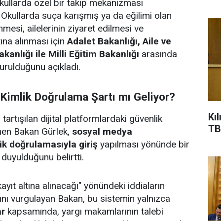
kullarda özel bir takip mekanizması
 Okullarda suça karışmış ya da eğilimi olan
esi, ailelerinin ziyaret edilmesi ve
tına alınması için
Adalet Bakanlığı, Aile ve
kanlığı ile Milli Eğitim Bakanlığı
arasında
urulduğunu açıkladı.
Kimlik Doğrulama Şartı mı Geliyor?
Kı
rtışılan dijital platformlardaki güvenlik
TB
nen Bakan Gürlek,
sosyal medya
ik doğrulamasıyla giriş
yapılması yönünde bir
duyulduğunu belirtti.
yıt altına alınacağı" yönündeki iddiaların
nı vurgulayan Bakan, bu sistemin yalnızca
ar
kapsamında, yargı makamlarının talebi