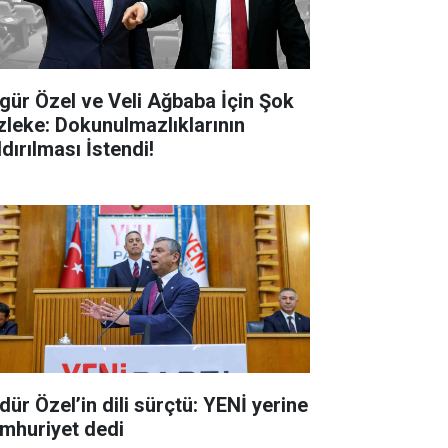
gür Özel ve Veli Ağbaba İçin Şok
zleke: Dokunulmazlıklarının
dırılması İstendi!
dür Özel’in dili sürçtü: YENİ yerine
mhuriyet dedi