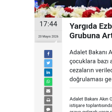
17:44
Yargıda Ezb
Grubuna Art
20 Mayıs 2026
Adalet Bakanı A
çocuklara bazı a
cezaların veril
doğrulaması gel
Adalet Bakanı Akın 
istişare toplantısınd
araya gelerek yargı