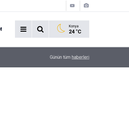
Konya
M
24 °C
Ekmek Temasıyla Yola Çıkan Dev Etkinlik Başlıyo
15:38
Günün tüm
haberleri
Geri Sayım!