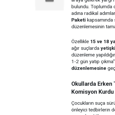
bulundu. Toplumda 
adına radikal adımlar
Paketi
kapsamında su
düzenlemesinin tama
Özellikle
15 ve 18 ya
ağır suçlarda
yetişk
düzenleme yapıldığın
1-2 gün yatıp çıkma
düzenlemesine
geçi
Okullarda Erken 
Komisyon Kurdu
Çocukların suça sür
önleyici tedbirlerin 