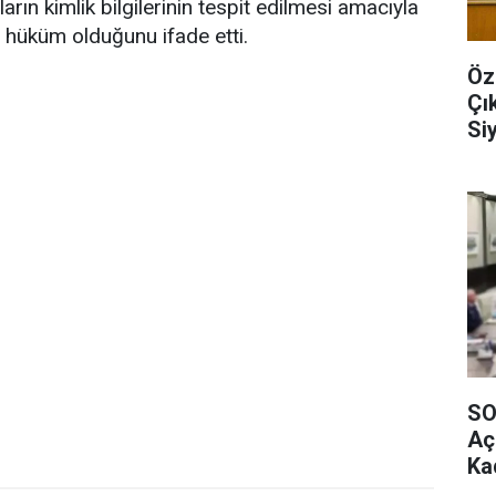
rın kimlik bilgilerinin tespit edilmesi amacıyla
r hüküm olduğunu ifade etti.
Öz
Çık
Si
SO
Aç
Ka