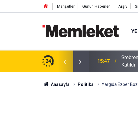
Manşetler
Günün Haberleri
Arşiv
S
YE
Srebren
m: Çivisiz Yapılan Sanat Eseri Hayran Bıraktı
24
15:47
Katıldı
Anasayfa
Politika
Yargıda Ezber Boz