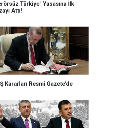
erörsüz Türkiye" Yasasına İlk
ayı Attı!
Ş Kararları Resmi Gazete'de