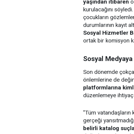
yaşından itibaren
o
kurulacağını söyledi.
çocukların gözlemlenm
durumlarının kayıt al
Sosyal Hizmetler Ba
ortak bir komisyon k
Sosyal Medyaya 
Son dönemde çokça ta
önlemlerine de deği
platformlarına kiml
düzenlemeye ihtiyaç 
"Tüm vatandaşların ka
gerçeği yansıtmadığı
belirli katalog suçl