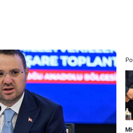
Pol
MH