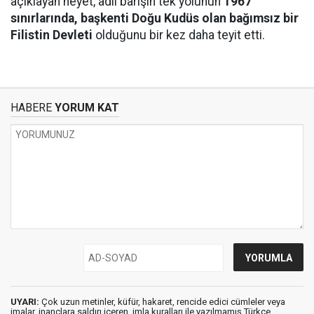
açıklayan heyet, adil barışın tek yolunun
1967
sınırlarında, başkenti Doğu Kudüs olan bağımsız bir
Filistin Devleti
olduğunu bir kez daha teyit etti.
HABERE
YORUM KAT
UYARI:
Çok uzun metinler, küfür, hakaret, rencide edici cümleler veya
imalar, inançlara saldırı içeren, imla kuralları ile yazılmamış,Türkçe