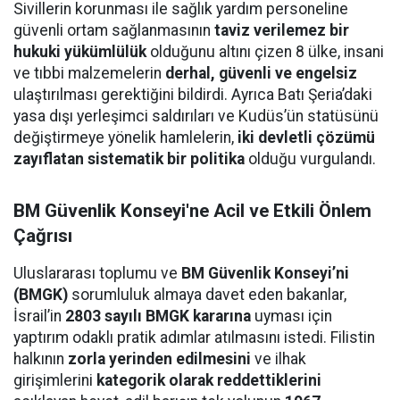
Sivillerin korunması ile sağlık yardım personeline
güvenli ortam sağlanmasının
taviz verilemez bir
hukuki yükümlülük
olduğunu altını çizen 8 ülke, insani
ve tıbbi malzemelerin
derhal, güvenli ve engelsiz
ulaştırılması gerektiğini bildirdi. Ayrıca Batı Şeria’daki
yasa dışı yerleşimci saldırıları ve Kudüs’ün statüsünü
değiştirmeye yönelik hamlelerin,
iki devletli çözümü
zayıflatan sistematik bir politika
olduğu vurgulandı.
BM Güvenlik Konseyi'ne Acil ve Etkili Önlem
Çağrısı
Uluslararası toplumu ve
BM Güvenlik Konseyi’ni
(BMGK)
sorumluluk almaya davet eden bakanlar,
İsrail’in
2803 sayılı BMGK kararına
uyması için
yaptırım odaklı pratik adımlar atılmasını istedi. Filistin
halkının
zorla yerinden edilmesini
ve ilhak
girişimlerini
kategorik olarak reddettiklerini