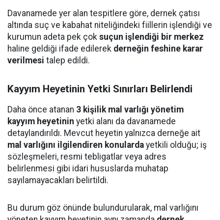
Davanamede yer alan tespitlere göre, dernek çatısı
altında suç ve kabahat niteliğindeki fiillerin işlendiği ve
kurumun adeta pek çok
suçun işlendiği bir merkez
haline geldiği ifade edilerek
derneğin feshine karar
verilmesi
talep edildi.
Kayyım Heyetinin Yetki Sınırları Belirlendi
Daha önce atanan
3 kişilik mal varlığı yönetim
kayyım heyetinin
yetki alanı da davanamede
detaylandırıldı. Mevcut heyetin yalnızca derneğe ait
mal varlığını ilgilendiren konularda
yetkili olduğu; iş
sözleşmeleri, resmi tebligatlar veya adres
belirlenmesi gibi idari hususlarda muhatap
sayılamayacakları belirtildi.
Bu durum göz önünde bulundurularak, mal varlığını
yöneten kayyım heyetinin aynı zamanda
dernek