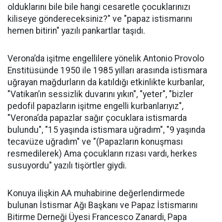
olduklarını bile bile hangi cesaretle çocuklarınızı
kiliseye göndereceksiniz?" ve "papaz istismarını
hemen bitirin" yazılı pankartlar taşıdı.
Verona’da işitme engellilere yönelik Antonio Provolo
Enstitüsünde 1950 ile 1985 yılları arasında istismara
uğrayan mağdurların da katıldığı etkinlikte kurbanlar,
"Vatikan’ın sessizlik duvarını yıkın", "yeter", "bizler
pedofil papazların işitme engelli kurbanlarıyız",
"Verona’da papazlar sağır çocuklara istismarda
bulundu", "15 yaşında istismara uğradım", "9 yaşında
tecavüze uğradım" ve "(Papazların konuşması
resmedilerek) Ama çocukların rızası vardı, herkes
susuyordu" yazılı tişörtler giydi.
Konuya ilişkin AA muhabirine değerlendirmede
bulunan İstismar Ağı Başkanı ve Papaz İstismarını
Bitirme Derneği Üyesi Francesco Zanardi, Papa