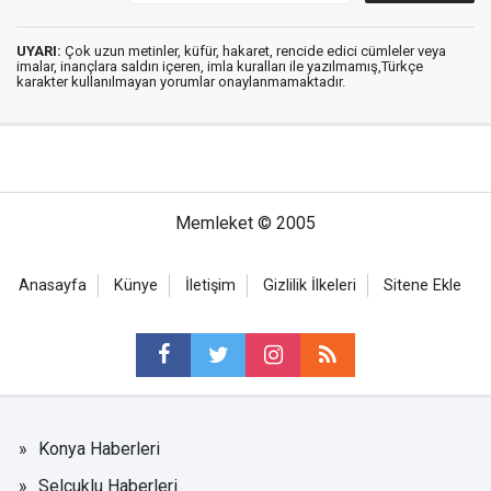
UYARI:
Çok uzun metinler, küfür, hakaret, rencide edici cümleler veya
imalar, inançlara saldırı içeren, imla kuralları ile yazılmamış,Türkçe
karakter kullanılmayan yorumlar onaylanmamaktadır.
Memleket © 2005
Anasayfa
Künye
İletişim
Gizlilik İlkeleri
Sitene Ekle
Konya Haberleri
Selçuklu Haberleri