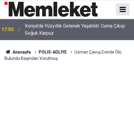
17:48
İnsan İhmali Minik Carettanın Sonu Oldu
Anasayfa
POLİS-ADLİYE
Uzman Çavuş Evinde Ölü
Bulundu:Başından Vurulmuş