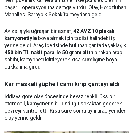
hem güvenlik kameralarına hem de polis ekiplerinin
başarılı operasyonuna damga vurdu. Olay, Horozluhan
Mahallesi Saraycık Sokak'ta meydana geldi.
Avize işiyle uğraşan bir esnaf,
42 AVZ 10 plakalı
kamyonetiyle
boya almak için tadilat halindeki iş
yerine geldi. Araç içerisinde bulunan çantada yaklaşık
450 bin TL nakit para
ile
50 gram altın
bırakan araç
sahibi, kamyoneti kilitleyerek kısa süreliğine boya
dükkanına girdi.
Kar maskeli şüpheli camı kırıp çantayı aldı
İddiaya göre olay öncesinde beyaz renkli lüks bir
otomobil, kamyonetin bulunduğu sokaktan geçerek
çevreyi kontrol etti. Kısa süre sonra aynı araç yeniden
olay yerine geldi.