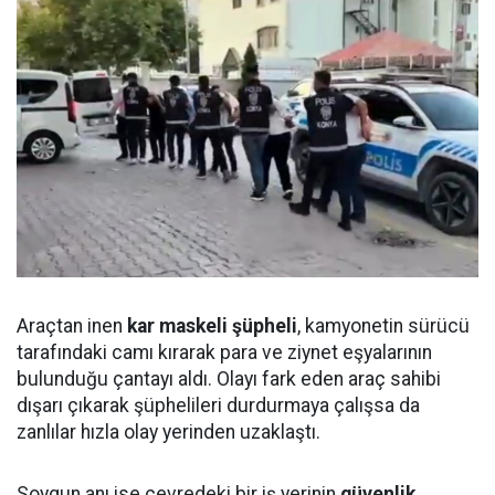
Araçtan inen
kar maskeli şüpheli
, kamyonetin sürücü
tarafındaki camı kırarak para ve ziynet eşyalarının
bulunduğu çantayı aldı. Olayı fark eden araç sahibi
dışarı çıkarak şüphelileri durdurmaya çalışsa da
zanlılar hızla olay yerinden uzaklaştı.
Soygun anı ise çevredeki bir iş yerinin
güvenlik