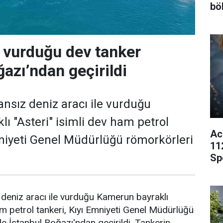
bö
 vurduğu dev tanker
azı’ndan geçirildi
ansız deniz aracı ile vurduğu
ı "Asteri" isimli dev ham petrol
Ac
mniyeti Genel Müdürlüğü römorkörleri
11
Sp
 deniz aracı ile vurduğu Kamerun bayraklı
ham petrol tankeri, Kıyı Emniyeti Genel Müdürlüğü
de İstanbul Boğazı'ndan geçirildi. Tankerin