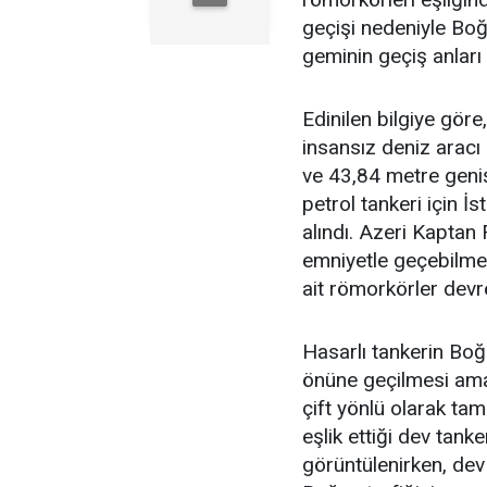
geçişi nedeniyle Boğa
geminin geçiş anları
Edinilen bilgiye gör
insansız deniz aracı
ve 43,84 metre geniş
petrol tankeri için 
alındı. Azeri Kapta
emniyetle geçebilme
ait römorkörler devre
Hasarlı tankerin Boğ
önüne geçilmesi amac
çift yönlü olarak ta
eşlik ettiği dev tank
görüntülenirken, de