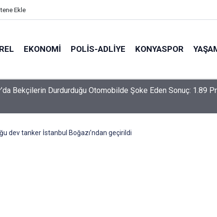
itene Ekle
REL
EKONOMI
POLİS-ADLİYE
KONYASPOR
YAŞA
-Haymana-Konya hattı bölünmüş yol oluyor
u dev tanker İstanbul Boğazı’ndan geçirildi