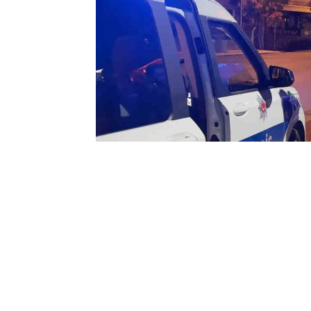
00:44
Aksaray’da 
Otomobilde
08 Ağustos 2026
Promil Alko