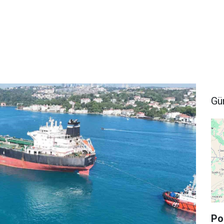
Gü
Po