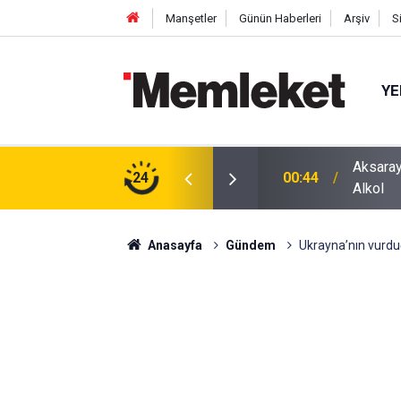
Manşetler
Günün Haberleri
Arşiv
S
YE
ğu Otomobilde Şoke Eden Sonuç: 1.89 Promil
24
00:41
Polatlı
Anasayfa
Gündem
Ukrayna’nın vurduğ