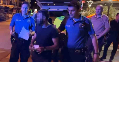
Bekçilerin Durdurduğu
 Şoke Eden Sonuç: 1.89
l