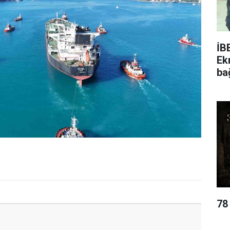
İB
Ek
ba
78