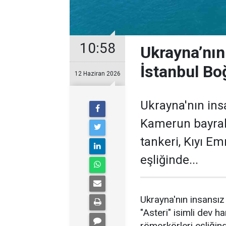
10:58
Ukrayna’nın
İstanbul Boğ
12 Haziran 2026
Ukrayna'nın ins
Kamerun bayrakl
tankeri, Kıyı E
eşliğinde...
Ukrayna'nın insansız
"Asteri" isimli dev 
römorkörleri eşliğin