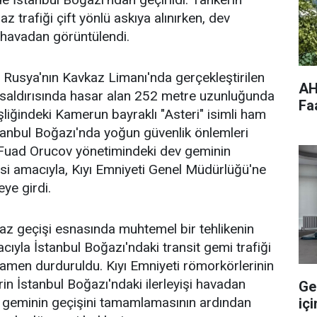
z trafiği çift yönlü askıya alınırken, dev
 havadan görüntülendi.
e, Rusya'nın Kavkaz Limanı'nda gerçekleştirilen
AH
 saldırısında hasar alan 252 metre uzunluğunda
Fa
liğindeki Kamerun bayraklı "Asteri" isimli ham
İstanbul Boğazı'nda yoğun güvenlik önlemleri
n Fuad Orucov yönetimindeki dev geminin
si amacıyla, Kıyı Emniyeti Genel Müdürlüğü'ne
ye girdi.
az geçişi esnasında muhtemel bir tehlikenin
ıyla İstanbul Boğazı'ndaki transit gemi trafiği
mamen durduruldu. Kıyı Emniyeti römorkörlerinin
erin İstanbul Boğazı'ndaki ilerleyişi havadan
Ge
v geminin geçişini tamamlamasının ardından
içi