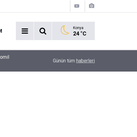
Konya
M
24 °C
00:37
Erkin Koray'ı bir tek onlar hatırladı
Günün tüm
haberleri