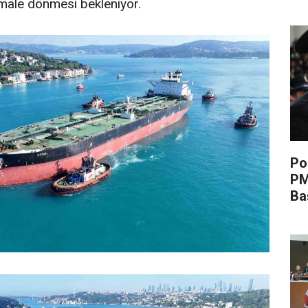
rmale dönmesi bekleniyor.
Po
PM
Ba