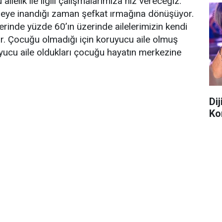
ilelik ile ilgili çalışmalarımıza hız vereceğiz.
 şeye inandığı zaman şefkat ırmağına dönüşüyor.
erinde yüzde 60’ın üzerinde ailelerimizin kendi
var. Çocuğu olmadığı için koruyucu aile olmuş
ruyucu aile oldukları çocuğu hayatın merkezine
Di
Ko