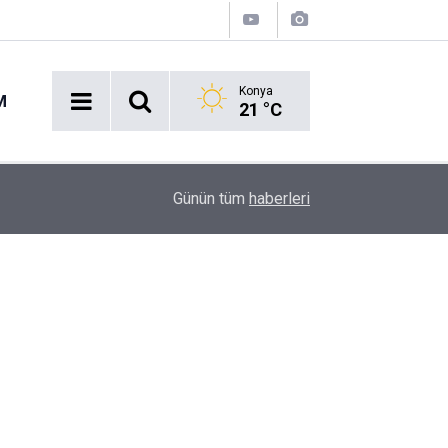
Konya
M
21 °C
09:11
Benzine ve Motorine Dev Zam Alarmı!
Günün tüm
haberleri