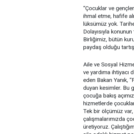
“Çocuklar ve gençler 
ihmal etme, hafife a
lüksümüz yok. Tarihe
Dolayısıyla konunun t
Birliğimiz, bütün kur
paydaş olduğu tartı
Aile ve Sosyal Hizme
ve yardıma ihtiyacı 
eden Bakan Yanık, “Fa
duyan kesimler. Bu g
çocuğa bakış açımız, 
hizmetlerde çocuklar
Tek bir ölçümüz var
çalışmalarımızda ço
üretiyoruz. Çalıştığ