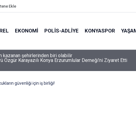
itene Ekle
REL
EKONOMI
POLİS-ADLİYE
KONYASPOR
YAŞA
rü Özgür Karayazılı Konya Erzurumlular Derneği’ni Ziyaret Etti
ların güvenliği için iş birliği!