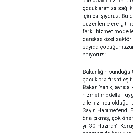
aile odaklı hizmet pol
çocuklarımıza sağlık
için çalışıyoruz. Bu
düzenlemelere gitme
farklı hizmet modell
gerekse özel sektörle
sayıda çocuğumuzu
ediyoruz.”
Bakanlığın sunduğu 
çocuklara fırsat eşit
Bakan Yanık, ayrıca 
hizmet modelleri uyg
aile hizmeti olduğun
Sayın Hanımefendi E
öne çıkmış, çok önem
yıl 30 Haziran’ı Koru