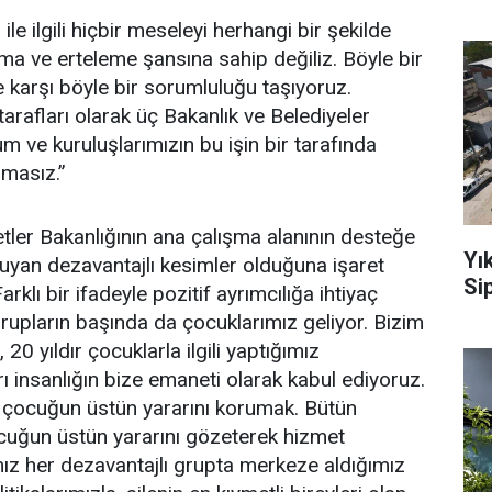
ile ilgili hiçbir meseleyi herhangi bir şekilde
lma ve erteleme şansına sahip değiliz. Böyle bir
 karşı böyle bir sorumluluğu taşıyoruz.
arafları olarak üç Bakanlık ve Belediyeler
um ve kuruluşlarımızın bu işin bir tarafında
şmasız.”
tler Bakanlığının ana çalışma alanının desteğe
Yı
duyan dezavantajlı kesimler olduğuna işaret
Sip
rklı bir ifadeyle pozitif ayrımcılığa ihtiyaç
rupların başında da çocuklarımız geliyor. Bizim
20 yıldır çocuklarla ilgili yaptığımız
ı insanlığın bize emaneti olarak kabul ediyoruz.
, çocuğun üstün yararını korumak. Bütün
cuğun üstün yararını gözeterek hizmet
ımız her dezavantajlı grupta merkeze aldığımız