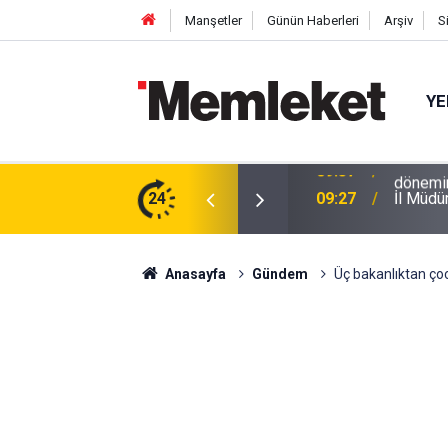
Manşetler
Günün Haberleri
Arşiv
S
YE
r? Uzman isimden dikkat çeken öngörü: Yeni
24
09:27
İl Müdü
ri olabilir
Anasayfa
Gündem
Üç bakanlıktan çocuk