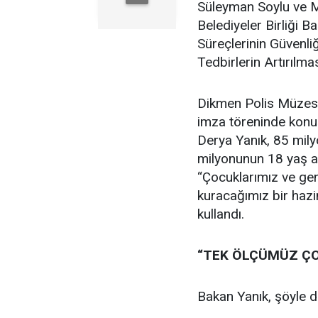
Süleyman Soylu ve Mi
Belediyeler Birliği 
Süreçlerinin Güvenli
Tedbirlerin Artırılma
Dikmen Polis Müzes
imza töreninde konu
Derya Yanık, 85 mily
milyonunun 18 yaş al
“Çocuklarımız ve gen
kuracağımız bir hazi
kullandı.
“TEK ÖLÇÜMÜZ Ç
Bakan Yanık, şöyle d