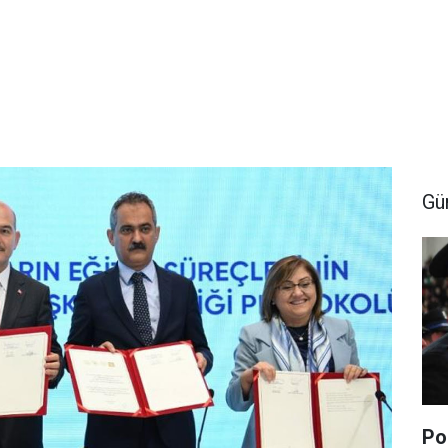
Gü
Po