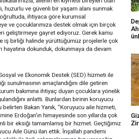
itikalarımızla, ailenin en kıymetli bireyleri olan
lı, huzurlu ve güvenli bir yaşam alanı sunmak
 doğrultuda, ihtiyaca göre kurumsal
De
ye ve çocuklarımıza destek olmak için birçok
Ah
eri geliştirmeye gayret ediyoruz. Gerek kamu
ünl
 iş birliği halinde yürüttüğümüz projelerle çok
n hayatına dokunduk, dokunmaya da devam
Sosyal ve Ekonomik Destek (SED) hizmeti ile
liği sunulmasının amaçlandığını dile getiren
kurum bakımına ihtiyaç duyan çocuklara yönelik
ulandığını anlattı. Bunlardan birinin koruyucu
u belirten Bakan Yanık, “Koruyucu aile hizmeti,
mine Erdoğan’ın himayesinde son yıllarda çok
Gi
Zi
li bir eksiği tamamlamış bir hizmet. Geçtiğimiz
yucu Aile Günü ilan ettik. İnşallah pandemi