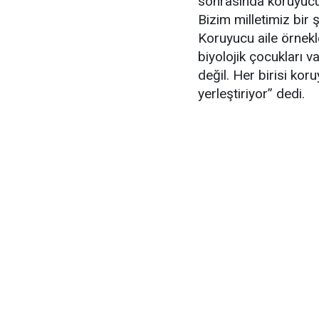
sonrasında koruyucu a
Bizim milletimiz bir
Koruyucu aile örnekl
biyolojik çocukları 
değil. Her birisi ko
yerleştiriyor” dedi.