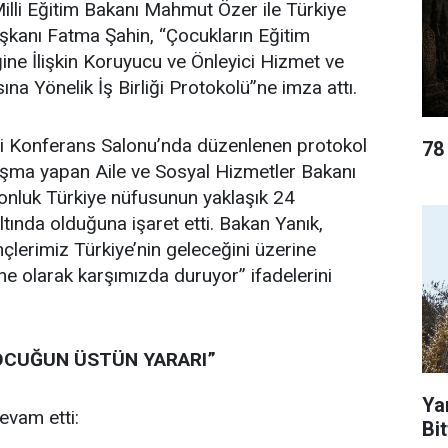
lli Eğitim Bakanı Mahmut Özer ile Türkiye
Başkanı Fatma Şahin, “Çocukların Eğitim
ğine İlişkin Koruyucu ve Önleyici Hizmet ve
sına Yönelik İş Birliği Protokolü”ne imza attı.
i Konferans Salonu’nda düzenlenen protokol
78
şma yapan Aile ve Sosyal Hizmetler Bakanı
onluk Türkiye nüfusunun yaklaşık 24
tında olduğuna işaret etti. Bakan Yanık,
çlerimiz Türkiye’nin geleceğini üzerine
ne olarak karşımızda duruyor” ifadelerini
OCUĞUN ÜSTÜN YARARI”
Ya
evam etti:
Bit