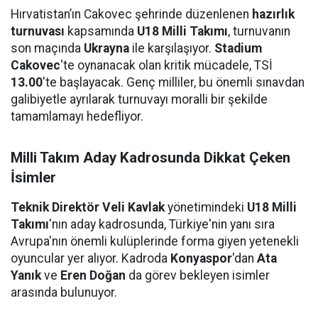
Hırvatistan’ın Cakovec şehrinde düzenlenen
hazırlık
turnuvası
kapsamında
U18 Milli Takımı
, turnuvanın
son maçında
Ukrayna
ile karşılaşıyor.
Stadium
Cakovec
'te oynanacak olan kritik mücadele, TSİ
13.00
'te başlayacak. Genç milliler, bu önemli sınavdan
galibiyetle ayrılarak turnuvayı moralli bir şekilde
tamamlamayı hedefliyor.
Milli Takım Aday Kadrosunda Dikkat Çeken
İsimler
Teknik Direktör Veli Kavlak
yönetimindeki
U18 Milli
Takımı
'nın aday kadrosunda, Türkiye'nin yanı sıra
Avrupa'nın önemli kulüplerinde forma giyen yetenekli
oyuncular yer alıyor. Kadroda
Konyaspor
'dan
Ata
Yanık
ve
Eren Doğan
da görev bekleyen isimler
arasında bulunuyor.