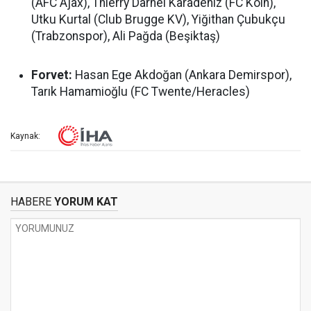
(AFC Ajax), Thierry Darnel Karadeniz (FC Köln),
Utku Kurtal (Club Brugge KV), Yiğithan Çubukçu
(Trabzonspor), Ali Pağda (Beşiktaş)
Forvet:
Hasan Ege Akdoğan (Ankara Demirspor),
Tarık Hamamioğlu (FC Twente/Heracles)
Kaynak:
HABERE
YORUM KAT