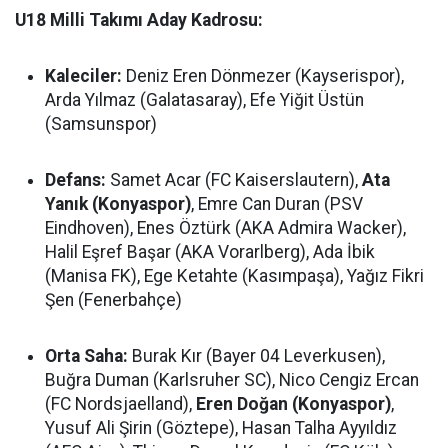
U18 Milli Takımı Aday Kadrosu:
Kaleciler:
Deniz Eren Dönmezer (Kayserispor),
Arda Yılmaz (Galatasaray), Efe Yiğit Üstün
(Samsunspor)
Defans:
Samet Acar (FC Kaiserslautern),
Ata
Yanık (Konyaspor)
, Emre Can Duran (PSV
Eindhoven), Enes Öztürk (AKA Admira Wacker),
Halil Eşref Başar (AKA Vorarlberg), Ada İbik
(Manisa FK), Ege Ketahte (Kasımpaşa), Yağız Fikri
Şen (Fenerbahçe)
Orta Saha:
Burak Kır (Bayer 04 Leverkusen),
Buğra Duman (Karlsruher SC), Nico Cengiz Ercan
(FC Nordsjaelland),
Eren Doğan (Konyaspor)
,
Yusuf Ali Şirin (Göztepe), Hasan Talha Ayyıldız