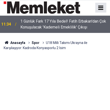
1 Günlük Fark 17 Yıla Bedel! Fatih Erbakan'dan Çok
11:34
Konuşulacak 'Kademeli Emeklilik' Çıkışı
Kübra Süzgün'den Cumhurbaşkanı Erdoğan'a
11:32
gözyaşları içinde yardım çağrısı! "Geceleri
uyuyamıyorum"
Anasayfa
Spor
U18 Milli Takımı Ukrayna ile
Karşılaşıyor: Kadroda Konyasporlu 2 İsim