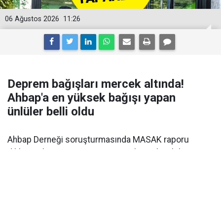
06 Ağustos 2026
11:26
Deprem bağışları mercek altında!
Ahbap'a en yüksek bağışı yapan
ünlüler belli oldu
Ahbap Derneği soruşturmasında MASAK raporu
dikkat çekti. Deprem sonrası yapılan milyonluk
bağışlar inceleniyor. Ünlü isimlerin hukuki durumu da
netleşti.
İstanbul Cumhuriyet Başsavcılığı tarafından yürütülen