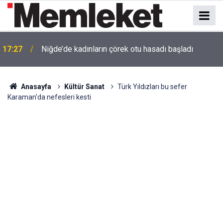
17:27
Niğde’de kadınların çörek otu hasadı başladı
Konyaspor'un 2. ve 3. Hafta Maç Programı Belli
17:26
Oldu!
Anasayfa
Kültür Sanat
Türk Yıldızları bu sefer
Karaman'da nefesleri kesti