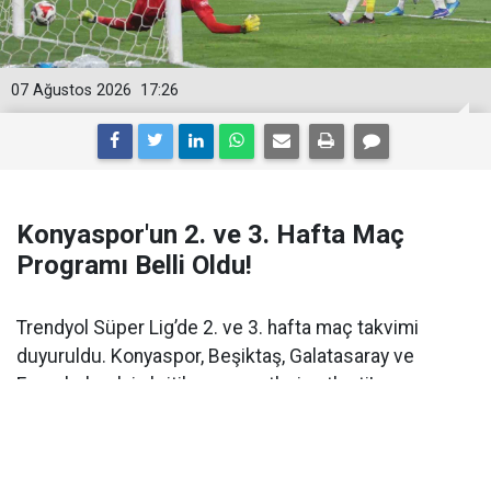
07 Ağustos 2026
17:26
Konyaspor'un 2. ve 3. Hafta Maç
Programı Belli Oldu!
Trendyol Süper Lig’de 2. ve 3. hafta maç takvimi
duyuruldu. Konyaspor, Beşiktaş, Galatasaray ve
Fenerbahçe'nin kritik maç saatleri netleşti!
Türkiye Futbol Federasyonu (
TFF
),
Trendyol Süper