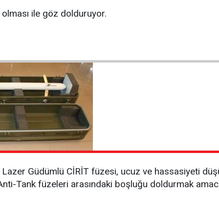
i olması ile göz dolduruyor.
” Lazer Güdümlü CİRİT füzesi, ucuz ve hassasiyeti d
 Anti-Tank füzeleri arasındaki boşluğu doldurmak amacı