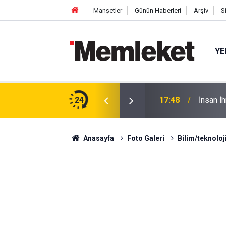
Manşetler
Günün Haberleri
Arşiv
S
YE
tıldı: Cuma Çıkışı Soğuk Karpuz
24
17:48
İnsan İ
Anasayfa
Foto Galeri
Bilim/teknoloj