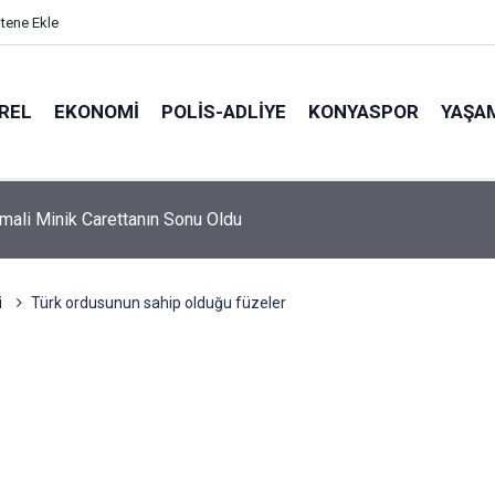
itene Ekle
REL
EKONOMI
POLİS-ADLİYE
KONYASPOR
YAŞA
hmali Minik Carettanın Sonu Oldu
i
Türk ordusunun sahip olduğu füzeler