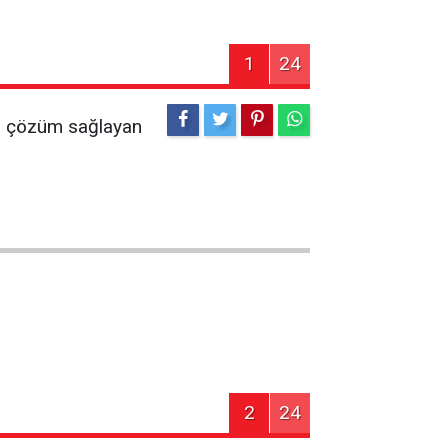
1
24
kin çözüm sağlayan
2
24