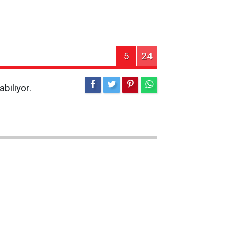
5
24
biliyor.