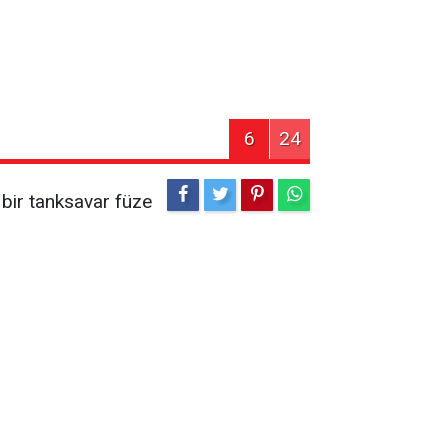
6
24
 bir tanksavar füze