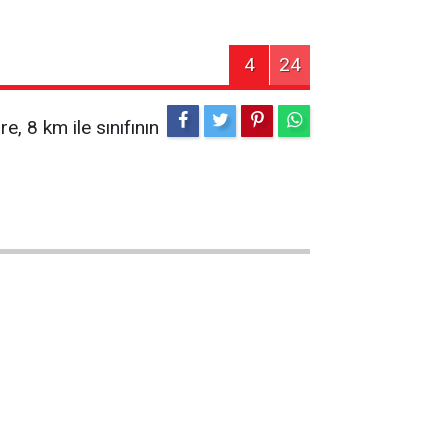
4
24
, 8 km ile sınıfının