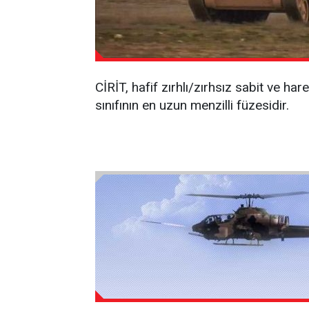
CİRİT, hafif zırhlı/zırhsız sabit ve h
sınıfının en uzun menzilli füzesidir.