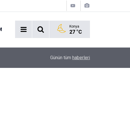
Konya
M
27 °C
Acil Durumlarda Yeni Dönem: Hayat 112 Uygulam
17:47
Günün tüm
haberleri
Yayında!