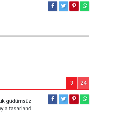
3
24
üşük güdümsüz
yla tasarlandı.