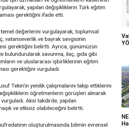
gulayarak, yapılan değişikliklerin Türk eğitim
aması gerektiğini ifade etti.
n temel değerlerini vurgulayarak, toplumsal
Va
nç, vatanseverlik ve bayrak sevgisinin
YÖ
si gerektiğini belirtti. Ayrıca, günümüzün
de bulundurularak savunma, ilaç, gıda gibi
ımların ve uluslararası işbirliklerinin eğitim
ası gerektiğini vurguladı.
suf Tekin'in yenilik çalışmalarını takip ettiklerini
ğişikliklerin öğretmenlerin görüşleri alınarak
 vurguladı. Aksi takdirde, yapılan
şık ve etkisiz olabileceğini belirtti.
NE
Ha
 müfredatının oluşturulmasında bilimin evrensel