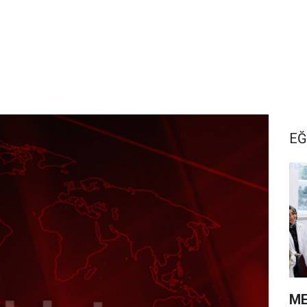
EĞ
ME