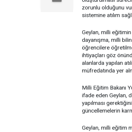
zorunlu olduğunu vur
sistemine atılım sağl
Geylan, milli eğitimi
dayanışma, milli bili
öğrencilere öğretilme
ihtiyaçları göz önün
alanlarda yapılan atıl
müfredatında yer alm
Milli Eğitim Bakanı Yu
ifade eden Geylan, de
yapılması gerektiğini
güncellemelerin karma
Geylan, milli eğitim