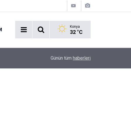
Konya
M
32 °C
14:06
Komşu kavgası ölümle sonuçlandı
Günün tüm
haberleri