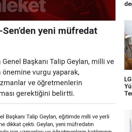
de
-Sen'den yeni müfredat
 Genel Başkanı Talip Geylan, milli ve
n önemine vurgu yaparak,
LG
 uzmanlar ve öğretmenlerin
Yü
ması gerektiğini belirtti.
Ter
 Başkanı Talip Geylan, eğitimde milli ve yerli
ne dikkat çekti. Geylan, yeni müfredatın
nde işin uzmanları ve öğretmenlerin katılımının