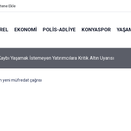
itene Ekle
REL
EKONOMI
POLİS-ADLİYE
KONYASPOR
YAŞA
aybı Yaşamak İstemeyen Yatırımcılara Kritik Altın Uyarısı
n yeni müfredat çağrısı