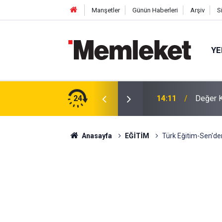
Manşetler
Günün Haberleri
Arşiv
S
YE
e Meclis’i Savunuyoruz!
24
14:11
Değer K
Anasayfa
EĞİTİM
Türk Eğitim-Sen'de