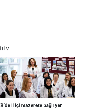
İTİM
B’de il içi mazerete bağlı yer