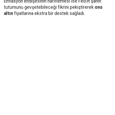
Enflasyon endişesinin hafiflemesi ise Fed’in şahin
tutumunu gevşetebileceği fikrini pekiştirerek
ons
altın
fiyatlarına ekstra bir destek sağladı.