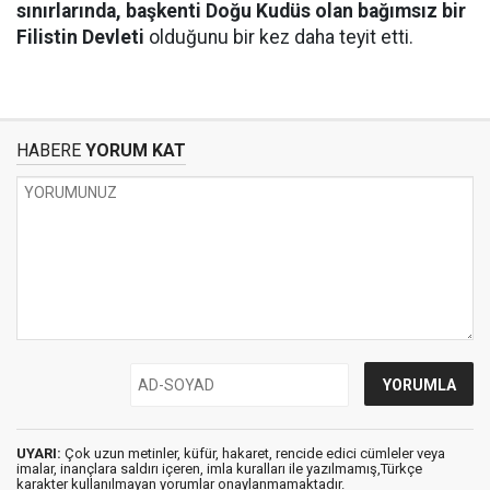
sınırlarında, başkenti Doğu Kudüs olan bağımsız bir
Filistin Devleti
olduğunu bir kez daha teyit etti.
HABERE
YORUM KAT
UYARI:
Çok uzun metinler, küfür, hakaret, rencide edici cümleler veya
imalar, inançlara saldırı içeren, imla kuralları ile yazılmamış,Türkçe
karakter kullanılmayan yorumlar onaylanmamaktadır.