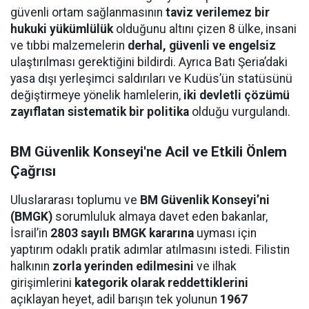
güvenli ortam sağlanmasının
taviz verilemez bir
hukuki yükümlülük
olduğunu altını çizen 8 ülke, insani
ve tıbbi malzemelerin
derhal, güvenli ve engelsiz
ulaştırılması gerektiğini bildirdi. Ayrıca Batı Şeria’daki
yasa dışı yerleşimci saldırıları ve Kudüs’ün statüsünü
değiştirmeye yönelik hamlelerin,
iki devletli çözümü
zayıflatan sistematik bir politika
olduğu vurgulandı.
BM Güvenlik Konseyi'ne Acil ve Etkili Önlem
Çağrısı
Uluslararası toplumu ve
BM Güvenlik Konseyi’ni
(BMGK)
sorumluluk almaya davet eden bakanlar,
İsrail’in
2803 sayılı BMGK kararına
uyması için
yaptırım odaklı pratik adımlar atılmasını istedi. Filistin
halkının
zorla yerinden edilmesini
ve ilhak
girişimlerini
kategorik olarak reddettiklerini
açıklayan heyet, adil barışın tek yolunun
1967