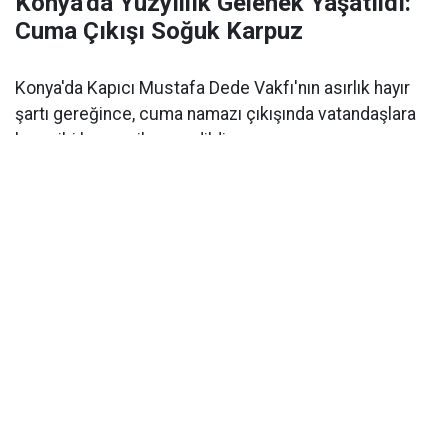
Konya'da Yüzyıllık Gelenek Yaşatıldı:
Cuma Çıkışı Soğuk Karpuz
Konya'da Kapıcı Mustafa Dede Vakfı'nın asırlık hayır
şartı gereğince, cuma namazı çıkışında vatandaşlara
buz gibi karpuz ikram edildi.
Tarihi ve kültürel mirasıyla öne çıkan
Konya
, asırlardır
süregelen anlamlı bir hayır geleneğine daha ev
sahipliği yaptı. Kentin simge mekanlarından
Tarihi
Bedesten Çarşısı
’nda yer alan
Aziziye Camii
’nde,
cuma namazının ardından cemaate ve çevredeki
vatandaşlara soğuk karpuz dağıtıldı.
Asırlık Hayır Şartı Yerine Getirildi
Konya Vakıflar Bölge Müdürlüğü
tarafından organize