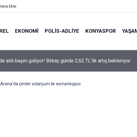
itene Ekle
REL
EKONOMI
POLİS-ADLİYE
KONYASPOR
YAŞA
aki Aramco tesisinde yangın paniği! Husiler saldırıyı duyurdu
 Arena'da çimler solaryum ile esmerleşiyor