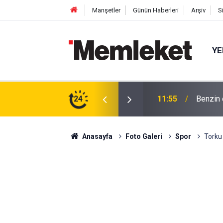
Manşetler
Günün Haberleri
Arşiv
S
YE
rkaç günde 2,62 TL’lik artış bekleniyor
24
11:53
Cizan'd
Anasayfa
Foto Galeri
Spor
Torku