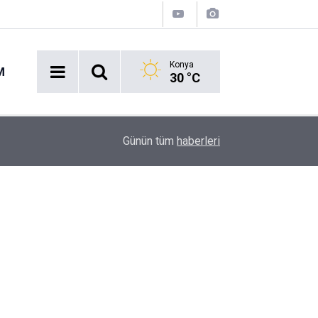
Konya
M
30 °C
11:48
Afyonkarahisar’da avukat dehşeti! Meslektaşını s
Günün tüm
haberleri