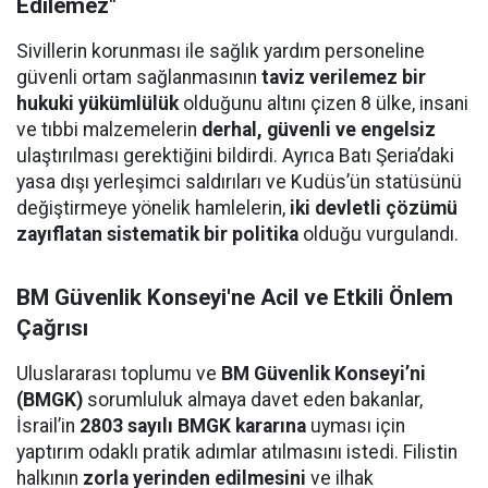
Edilemez"
Sivillerin korunması ile sağlık yardım personeline
güvenli ortam sağlanmasının
taviz verilemez bir
hukuki yükümlülük
olduğunu altını çizen 8 ülke, insani
ve tıbbi malzemelerin
derhal, güvenli ve engelsiz
ulaştırılması gerektiğini bildirdi. Ayrıca Batı Şeria’daki
yasa dışı yerleşimci saldırıları ve Kudüs’ün statüsünü
değiştirmeye yönelik hamlelerin,
iki devletli çözümü
zayıflatan sistematik bir politika
olduğu vurgulandı.
BM Güvenlik Konseyi'ne Acil ve Etkili Önlem
Çağrısı
Uluslararası toplumu ve
BM Güvenlik Konseyi’ni
(BMGK)
sorumluluk almaya davet eden bakanlar,
İsrail’in
2803 sayılı BMGK kararına
uyması için
yaptırım odaklı pratik adımlar atılmasını istedi. Filistin
halkının
zorla yerinden edilmesini
ve ilhak