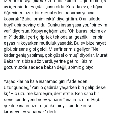
Mecbur kiraya çıkmak zorunda kaldım. Oğlum oldu, 3
ay içerisinde ev çıktı, şans oldu. Kurada ev çıktığını
öğrenince uzak bir mesafeden babamın yanına
koşarak "Baba ismim çıktı" diye gittim. O an ailede
büyük bir sevinç oldu. Çünkü insan şaşırıyor, "bir evim
var" diyorsun. Kapıyı açtığımızda "Oh, burası bizim ev
mi?" dedik. İçeri girip tek tek odaları gezdik. Her bir
eşyasını koyarken mutluluk yaşadık. Bu ev bize hayat
gibi, bir şans gibi geldi. Misafirlerimiz geliyor, "Ne
kadar geniş yapılmış, çok güzel olmuş" diyorlar. Murat
Bakanımız bize söz verdi, yerine getirdi. Bizim
gözümüzde sadece bakan değil, abimiz gibiydi.
Yaşadıklarına hala inanamadığını ifade eden
Uzungündeş, "Yani o çadırda yaşarken biri gelip dese
ki; "Hiç üzülme kardeşim, dert etme. Ben sana bir
sene içinde yeni bir ev yaparım" inanmazdım. Hiçbir
şekilde inanmazdım çünkü bir yıl içinde kimse
kimseye ev yapamaz" dedi.