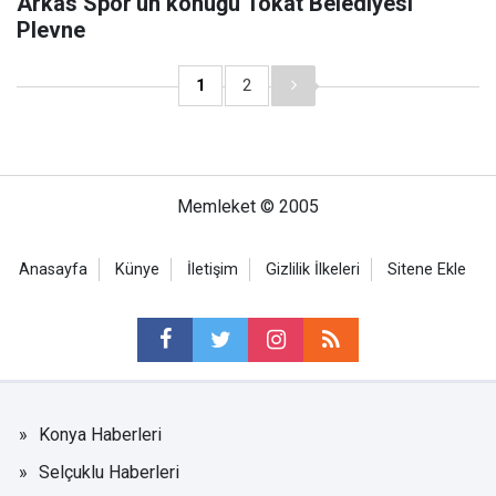
Arkas Spor'un konuğu Tokat Belediyesi
Plevne
1
2
Memleket © 2005
Anasayfa
Künye
İletişim
Gizlilik İlkeleri
Sitene Ekle
Konya Haberleri
Selçuklu Haberleri