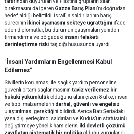
tarafından duyurulan ve Filistinli grupların silah
bırakmasını da içeren
Gazze Barış Planı
'nı doğrudan
hedef aldığı belirtildi. İsrail'in saldırılarının barış
sürecinin
ikinci aşamasını sekteye uğrattığını
ifade
eden diplomatlar, bu durumun çatışmaları yeniden
tırmandırma ve bölgedeki
insani felaketi
derinleştirme riski
taşıdığı hususunda uyardı.
"İnsani Yardımların Engellenmesi Kabul
Edilemez"
Sivillerin korunması ile sağlık yardım personeline
güvenli ortam sağlanmasının
taviz verilemez bir
hukuki yükümlülük
olduğunu altını çizen 8 ülke, insani
ve tıbbi malzemelerin
derhal, güvenli ve engelsiz
ulaştırılması gerektiğini bildirdi. Ayrıca Batı Şeria’daki
yasa dışı yerleşimci saldırıları ve Kudüs’ün statüsünü
değiştirmeye yönelik hamlelerin,
iki devletli çözümü
zayıflatan sistematik bir politika
olduğu vurgulandı.