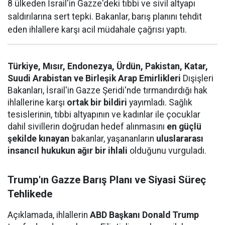
8 ülkeden İsrail'in Gazze'deki tıbbi ve sivil altyapı
saldırılarına sert tepki. Bakanlar, barış planını tehdit
eden ihlallere karşı acil müdahale çağrısı yaptı.
Türkiye, Mısır, Endonezya, Ürdün, Pakistan, Katar,
Suudi Arabistan ve Birleşik Arap Emirlikleri
Dışişleri
Bakanları, İsrail'in Gazze Şeridi'nde tırmandırdığı hak
ihlallerine karşı
ortak bir bildiri
yayımladı. Sağlık
tesislerinin, tıbbi altyapının ve kadınlar ile çocuklar
dahil sivillerin doğrudan hedef alınmasını
en güçlü
şekilde kınayan
bakanlar, yaşananların
uluslararası
insancıl hukukun ağır bir ihlali
olduğunu vurguladı.
Trump'ın Gazze Barış Planı ve Siyasi Süreç
Tehlikede
Açıklamada, ihlallerin
ABD Başkanı Donald Trump