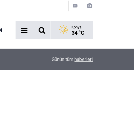
Konya
M
34 °C
andı
14:18
Doğu Akdeniz'in Kirliliği Antalya Kıyılarını Tehdi
Günün tüm
haberleri