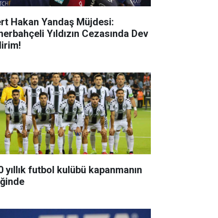
rt Hakan Yandaş Müjdesi:
nerbahçeli Yıldızın Cezasında Dev
irim!
0 yıllık futbol kulübü kapanmanın
iğinde