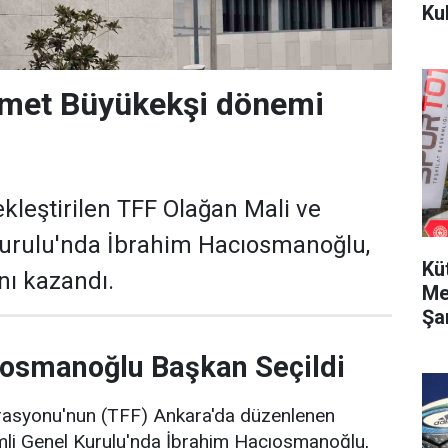
Ku
met Büyükekşi dönemi
kleştirilen TFF Olağan Mali ve
Kurulu'nda İbrahim Hacıosmanoğlu,
Kü
nı kazandı.
Me
Şa
ıosmanoğlu Başkan Seçildi
rasyonu'nun (TFF) Ankara'da düzenlenen
mli Genel Kurulu'nda İbrahim Hacıosmanoğlu,