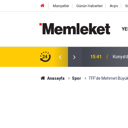
Manşetler
Günün Haberleri
Arşiv
S
YE
ı: Çok Sayıda Araç Birbirine Girdi!
24
14:25
Yeni Pa
Anasayfa
Spor
TFF'de Mehmet Büyük