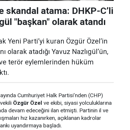
de skandal atama: DHKP-C’li
gül "başkan" olarak atandı
k Yeni Parti’yi kuran Özgür Özel’in
nı olarak atadığı Yavuz Nazlıgül’ün,
 ve terör eylemlerinden hüküm
ktı.
yında Cumhuriyet Halk Partisi’nden (CHP)
vekili
Özgür Özel
ve ekibi, siyasi yolculuklarına
ında devam edeceğini ilan etmişti. Partinin il ve
lışmaları hız kazanırken, açıklanan kadrolar
nkı uyandırmaya başladı.