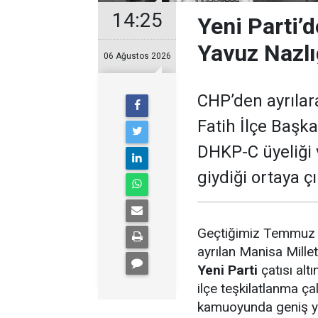
14:25
Yeni Parti’
Yavuz Nazlı
06 Ağustos 2026
CHP’den ayrılara
Fatih İlçe Başka
DHKP-C üyeliği
giydiği ortaya çı
Geçtiğimiz Temmuz a
ayrılan Manisa Millet
Yeni Parti
çatısı alt
ilçe teşkilatlanma ça
kamuoyunda geniş ya