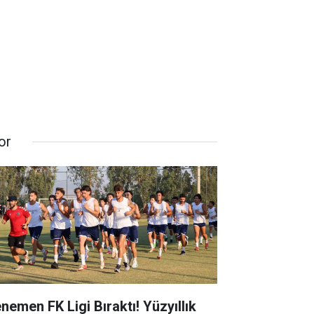
or
nemen FK Ligi Bıraktı! Yüzyıllık