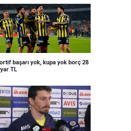
ortif başarı yok, kupa yok borç 28
lyar TL