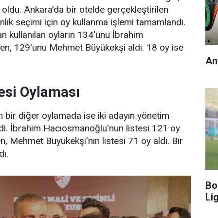
oldu. Ankara'da bir otelde gerçekleştirilen
nlık seçimi için oy kullanma işlemi tamamlandı.
n kullanılan oyların 134'ünü İbrahim
en, 129'unu Mehmet Büyükekşi aldı. 18 oy ise
An
esi Oylaması
n bir diğer oylamada ise iki adayın yönetim
ildi. İbrahim Hacıosmanoğlu'nun listesi 121 oy
en, Mehmet Büyükekşi'nin listesi 71 oy aldı. Bir
dı.
Bo
Li