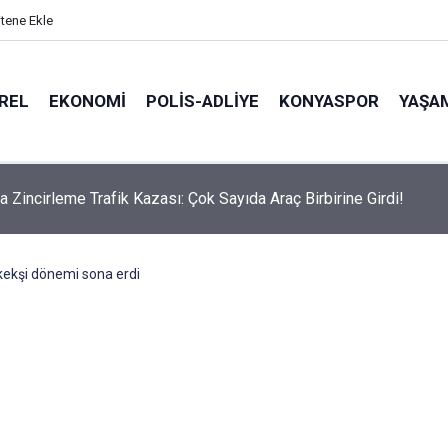
itene Ekle
REL
EKONOMI
POLİS-ADLİYE
KONYASPOR
YAŞA
rti’de skandal atama: DHKP-C’li Yavuz Nazlıgül "başkan" olarak at
ekşi dönemi sona erdi