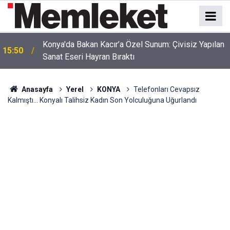
Konya'da Bakan Kacır’a Özel Sunum: Çivisiz Yapılan
15:50
Srebrenitsa'dan Ramallah'a Uzanan Tarihi Yolculuk!
Sanat Eseri Hayran Bıraktı
15:47
Başkan Kılca Mitinge Katıldı
Anasayfa
Yerel
KONYA
Telefonları Cevapsız
Kalmıştı... Konyalı Talihsiz Kadın Son Yolculuğuna Uğurlandı