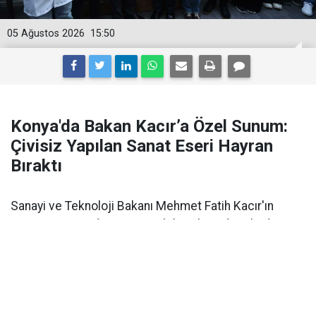
05 Ağustos 2026
15:50
Konya'da Bakan Kacır’a Özel Sunum:
Çivisiz Yapılan Sanat Eseri Hayran
Bıraktı
Sanayi ve Teknoloji Bakanı Mehmet Fatih Kacır'ın
Konya ziyaretinde Konya Mobilyacılar Odası, kadim
zanaatı günümüz teknolojisiyle buluşturan projeleri
tanıttı.
Sanayi ve Teknoloji Bakanı
Mehmet Fatih Kacır
,