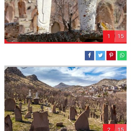
1
15
2
15