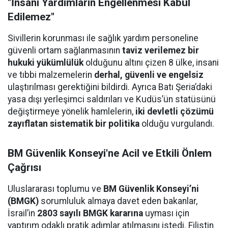
"İnsani Yardımların Engellenmesi Kabul
Edilemez"
Sivillerin korunması ile sağlık yardım personeline
güvenli ortam sağlanmasının
taviz verilemez bir
hukuki yükümlülük
olduğunu altını çizen 8 ülke, insani
ve tıbbi malzemelerin
derhal, güvenli ve engelsiz
ulaştırılması gerektiğini bildirdi. Ayrıca Batı Şeria’daki
yasa dışı yerleşimci saldırıları ve Kudüs’ün statüsünü
değiştirmeye yönelik hamlelerin,
iki devletli çözümü
zayıflatan sistematik bir politika
olduğu vurgulandı.
BM Güvenlik Konseyi'ne Acil ve Etkili Önlem
Çağrısı
Uluslararası toplumu ve
BM Güvenlik Konseyi’ni
(BMGK)
sorumluluk almaya davet eden bakanlar,
İsrail’in
2803 sayılı BMGK kararına
uyması için
yaptırım odaklı pratik adımlar atılmasını istedi. Filistin