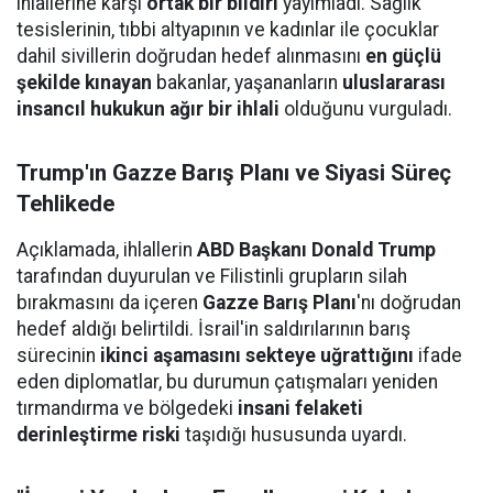
ihlallerine karşı
ortak bir bildiri
yayımladı. Sağlık
tesislerinin, tıbbi altyapının ve kadınlar ile çocuklar
dahil sivillerin doğrudan hedef alınmasını
en güçlü
şekilde kınayan
bakanlar, yaşananların
uluslararası
insancıl hukukun ağır bir ihlali
olduğunu vurguladı.
Trump'ın Gazze Barış Planı ve Siyasi Süreç
Tehlikede
Açıklamada, ihlallerin
ABD Başkanı Donald Trump
tarafından duyurulan ve Filistinli grupların silah
bırakmasını da içeren
Gazze Barış Planı
'nı doğrudan
hedef aldığı belirtildi. İsrail'in saldırılarının barış
sürecinin
ikinci aşamasını sekteye uğrattığını
ifade
eden diplomatlar, bu durumun çatışmaları yeniden
tırmandırma ve bölgedeki
insani felaketi
derinleştirme riski
taşıdığı hususunda uyardı.