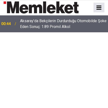
e
00:41
Polatlı-Haymana-Konya hattı bölünmüş yol oluyor