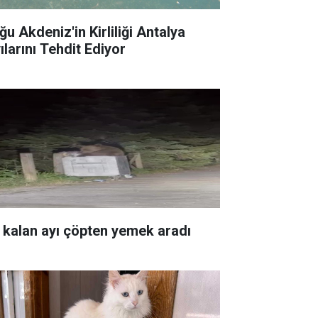
ğu Akdeniz'in Kirliliği Antalya
ılarını Tehdit Ediyor
 kalan ayı çöpten yemek aradı