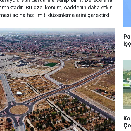
maktadır. Bu özel konum, caddenin daha etkin
lmesi adına hız limiti düzenlemelerini gerektirdi.
Pa
işç
Ko
Ço