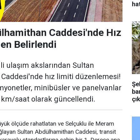
hat
ülhamithan Caddesi'nde Hız
en Belirlendi
i ulaşım akslarından Sultan
Caddesi'nde hız limiti düzenlemesi!
Şe
myonetler, minibüsler ve panelvanlar
bar
70 km/saat olarak güncellendi.
çık
büyük ölçüde rahatlatan ve Selçuklu ile Meram
bağlayan Sultan Abdülhamithan Caddesi, transit
karayolu standartlarına sahip bir 1. Derece ana