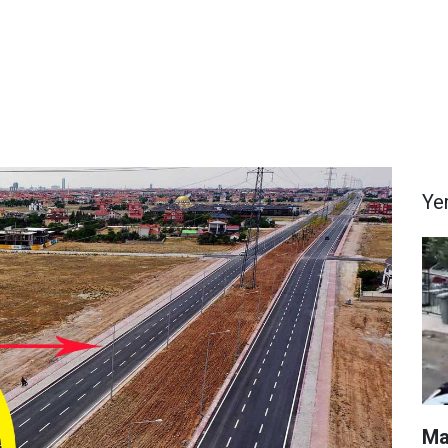
Ye
Ma