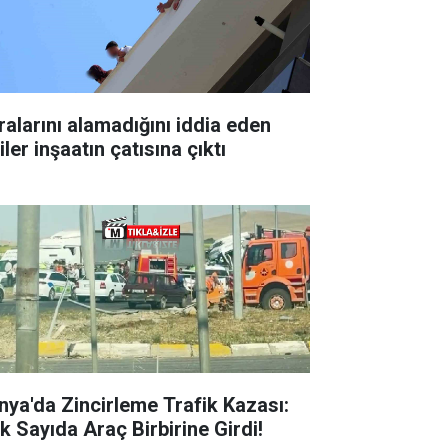
ralarını alamadığını iddia eden
iler inşaatın çatısına çıktı
nya'da Zincirleme Trafik Kazası:
k Sayıda Araç Birbirine Girdi!