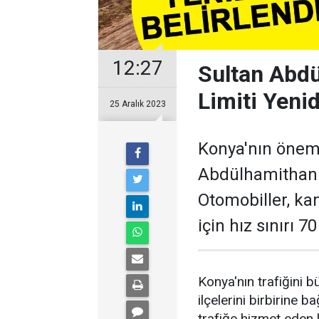
12:27
Sultan Abd
Limiti Yenid
25 Aralık 2023
Konya'nın öneml
Abdülhamithan 
Otomobiller, ka
için hız sınırı 
Konya'nın trafiğini 
ilçelerini birbirine 
trafiğe hizmet eden 