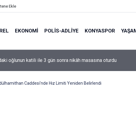
itene Ekle
REL
EKONOMI
POLİS-ADLİYE
KONYASPOR
YAŞA
de korku dolu anlar: Gaz hattı delindi
ülhamithan Caddesi'nde Hız Limiti Yeniden Belirlendi