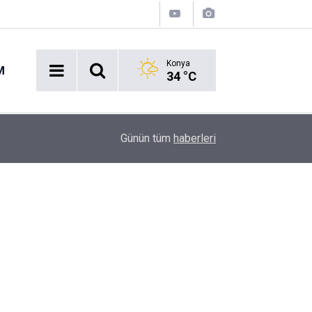
Konya
M
34 °C
16:43
Akaryakıt İstasyonunda Panik: Lastikçi Alevlere
Günün tüm
haberleri