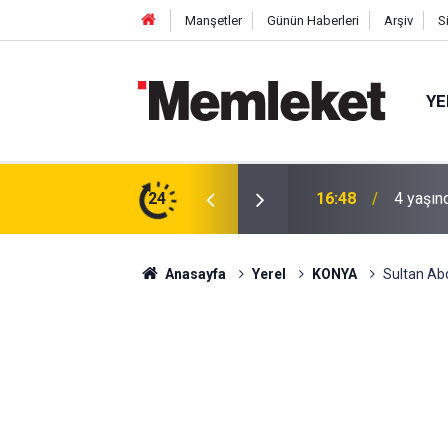
Manşetler
Günün Haberleri
Arşiv
S
YE
 gün sonra nikâh masasına oturdu
24
16:44
Mahalle
Anasayfa
Yerel
KONYA
Sultan Abd