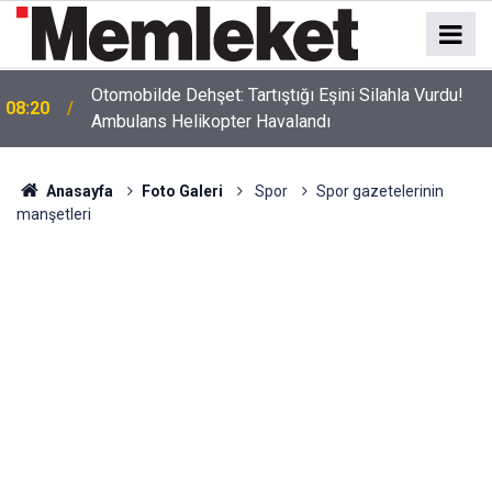
Otomobilde Dehşet: Tartıştığı Eşini Silahla Vurdu!
08:20
Demirkapı Tüneli’nde Feci Kaza: Mehmet ve Emine
Ambulans Helikopter Havalandı
08:16
Durdu Çifti Hayatını Kaybetti
Anasayfa
Foto Galeri
Spor
Spor gazetelerinin
manşetleri