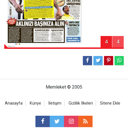
4
4
Memleket © 2005
Anasayfa
Künye
İletişim
Gizlilik İlkeleri
Sitene Ekle