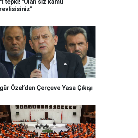
rt tepki! "Ulan siz kamu
evlisisiniz"
gür Özel’den Çerçeve Yasa Çıkışı