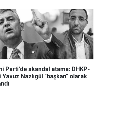
ni Parti’de skandal atama: DHKP-
li Yavuz Nazlıgül "başkan" olarak
andı