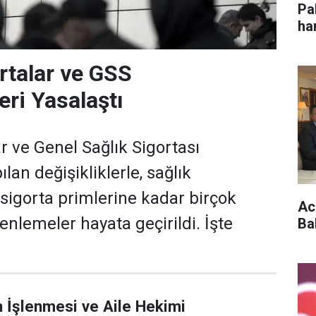
Pa
ha
im
rtalar ve GSS
ri Yasalaştı
r ve Genel Sağlık Sigortası
an değişikliklerle, sağlık
sigorta primlerine kadar birçok
Acu
enlemeler hayata geçirildi. İşte
Ba
in İşlenmesi ve Aile Hekimi