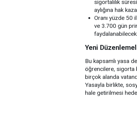
sigortalılık süre
aylığına hak kaz
Oranı yüzde 50 il
ve 3.700 gün prim
faydalanabilecek
Yeni Düzenlemele
Bu kapsamlı yasa deği
öğrencilere, sigorta
birçok alanda vatanda
Yasayla birlikte, sos
hale getirilmesi hede