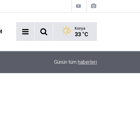
Konya
M
33 °C
14:27
Okullara 30 bin güvenlik personeli alınacak
Günün tüm
haberleri