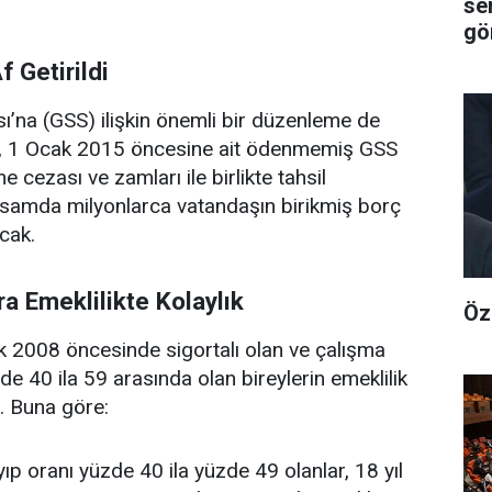
se
gör
 Getirildi
sı’na (GSS) ilişkin önemli bir düzenleme de
e, 1 Ocak 2015 öncesine ait ödenmemiş GSS
e cezası ve zamları ile birlikte tahsil
samda milyonlarca vatandaşın birikmiş borç
acak.
ra Emeklilikte Kolaylık
Öz
k 2008 öncesinde sigortalı olan ve çalışma
e 40 ila 59 arasında olan bireylerin emeklilik
i. Buna göre:
p oranı yüzde 40 ila yüzde 49 olanlar, 18 yıl