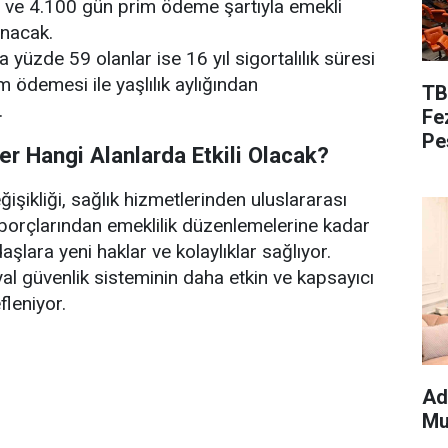
si ve 4.100 gün prim ödeme şartıyla emekli
anacak.
a yüzde 59 olanlar ise 16 yıl sigortalılık süresi
 ödemesi ile yaşlılık aylığından
TB
.
Fe
Pe
r Hangi Alanlarda Etkili Olacak?
şikliği, sağlık hizmetlerinden uluslararası
 borçlarından emeklilik düzenlemelerine kadar
şlara yeni haklar ve kolaylıklar sağlıyor.
yal güvenlik sisteminin daha etkin ve kapsayıcı
fleniyor.
Ad
Mu