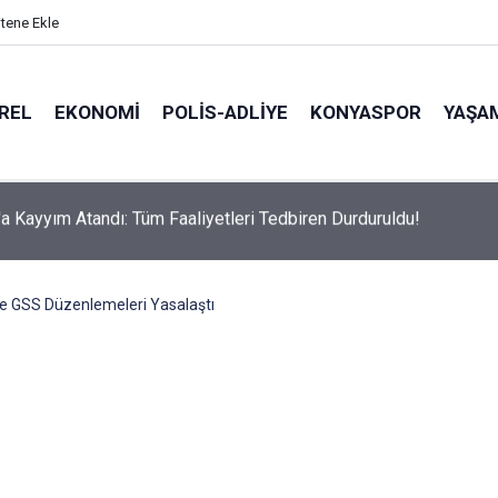
itene Ekle
REL
EKONOMI
POLİS-ADLİYE
KONYASPOR
YAŞA
olab'ın "Ömür Boyu Bedava Kahve" Ödülü Sahibini Buldu!
ve GSS Düzenlemeleri Yasalaştı