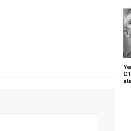
Ye
C’
at