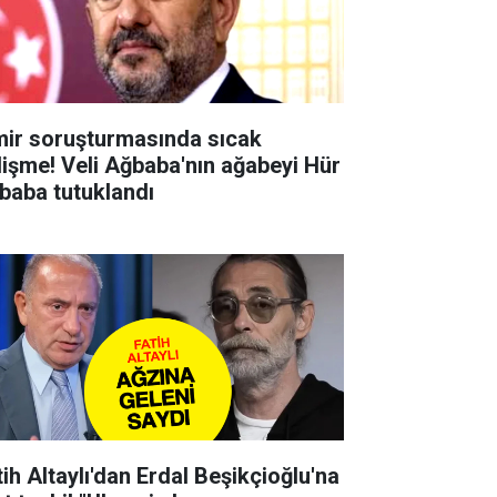
mir soruşturmasında sıcak
lişme! Veli Ağbaba'nın ağabeyi Hür
baba tutuklandı
tih Altaylı'dan Erdal Beşikçioğlu'na