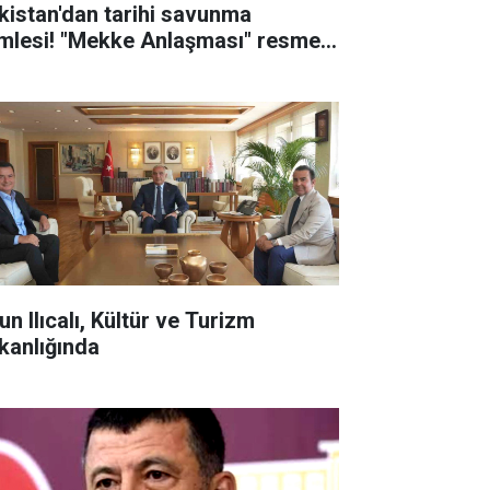
kistan'dan tarihi savunma
mlesi! "Mekke Anlaşması" resmen
zalandı
n Ilıcalı, Kültür ve Turizm
kanlığında