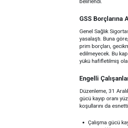
belirlendi.
GSS Borçlarına Af
Genel Sağlık Sigorta
yasalaştı. Buna gör
prim borçları, gecikm
edilmeyecek. Bu kap
yükü hafifletilmiş ol
Engelli Çalışanla
Düzenleme, 31 Aralı
gücü kayıp oranı yüzd
koşullarını da esnett
Çalışma gücü kayı