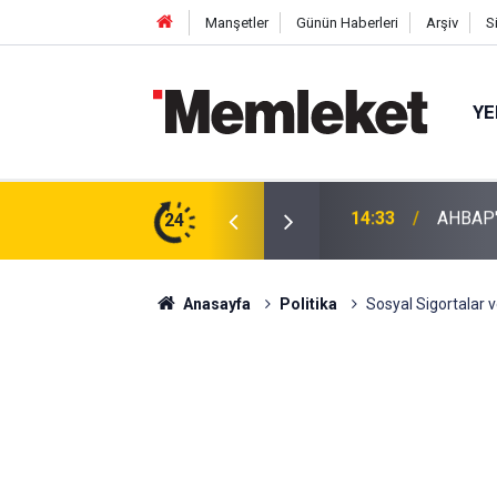
Manşetler
Günün Haberleri
Arşiv
S
YE
iyetleri Tedbiren Durduruldu!
24
14:31
Espress
Anasayfa
Politika
Sosyal Sigortalar 