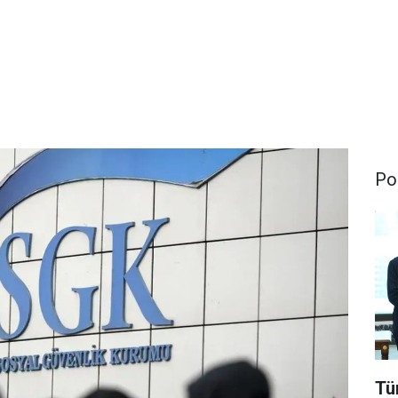
Pol
Tü