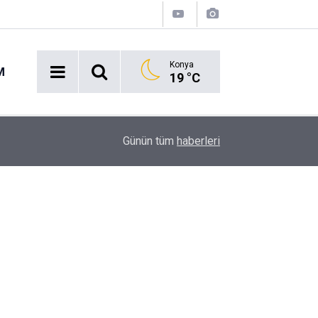
Konya
M
19 °C
16:43
Akaryakıt İstasyonunda Panik: Lastikçi Alevlere
Günün tüm
haberleri