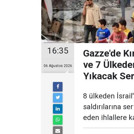
16:35
Gazze'de Kır
ve 7 Ülkeden
06 Ağustos 2026
Yıkacak Ser
8 ülkeden İsrail'
saldırılarına ser
eden ihlallere k