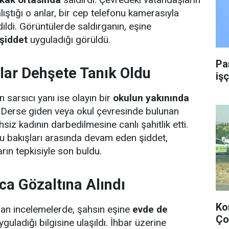
ştığı o anlar, bir cep telefonu kamerasıyla
ildi. Görüntülerde saldırganın, eşine
 şiddet
uyguladığı görüldü.
Pa
ar Dehşete Tanık Oldu
işç
 sarsıcı yanı ise olayın bir
okulun yakınında
 Derse giden veya okul çevresinde bulunan
lihsiz kadının darbedilmesine canlı şahitlik etti.
u bakışları arasında devam eden şiddet,
rın tepkisiyle son buldu.
ca Gözaltına Alındı
Ko
lan incelemelerde, şahsın eşine
evde de
Ço
guladığı bilgisine ulaşıldı. İhbar üzerine