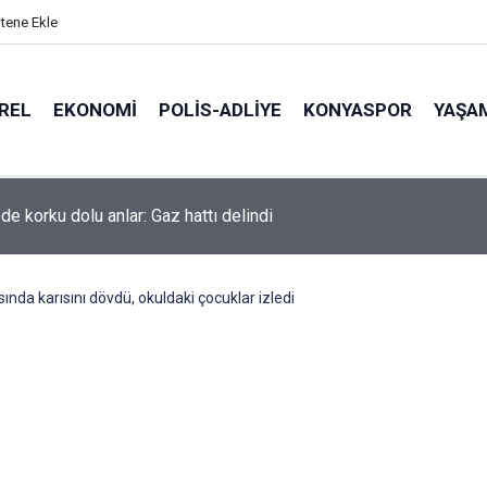
itene Ekle
REL
EKONOMI
POLİS-ADLİYE
KONYASPOR
YAŞA
de korku dolu anlar: Gaz hattı delindi
ında karısını dövdü, okuldaki çocuklar izledi