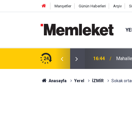
Manşetler
Günün Haberleri
Arşiv
S
YE
 gün sonra nikâh masasına oturdu
24
16:44
Mahalle
Anasayfa
Yerel
İZMİR
Sokak ortas