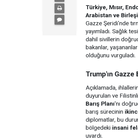
Türkiye, Mısır, End
Arabistan ve Birleşi
Gazze Şeridi'nde tırm
yayımladı. Sağlık tesi
dahil sivillerin doğ
bakanlar, yaşananla
olduğunu vurguladı.
Trump'ın Gazze B
Açıklamada, ihlalleri
duyurulan ve Filistin
Barış Planı
'nı doğrud
barış sürecinin
ikin
diplomatlar, bu dur
bölgedeki
insani fel
uyardı.