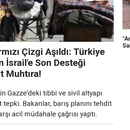
"A
Sa
mızı Çizgi Aşıldı: Türkiye
 İsrail'e Son Desteği
t Muhtıra!
in Gazze'deki tıbbi ve sivil altyapı
t tepki. Bakanlar, barış planını tehdit
arşı acil müdahale çağrısı yaptı.