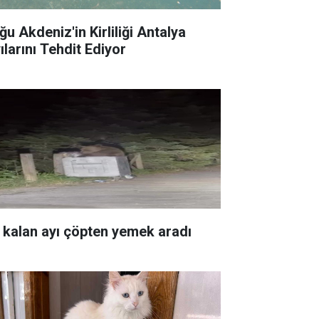
ğu Akdeniz'in Kirliliği Antalya
ılarını Tehdit Ediyor
 kalan ayı çöpten yemek aradı