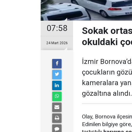
07:58
Sokak ortas
okuldaki çoc
24 Mart 2026
İzmir Bornova’da
çocukların gözü
kameralara yans
gözaltına alındı.
Olay, Bornova ilçesi
Edinilen bilgiye gör
tartıştığı
karısına s