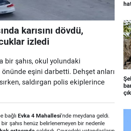
hat
ında karısını dövdü,
uklar izledi
 bir şahıs, okul yolundaki
 önünde eşini darbetti. Dehşet anları
Şe
ırken, saldırgan polis ekiplerince
bar
çık
ne bağlı
Evka 4 Mahallesi
’nde meydana geldi.
e, bir şahıs henüz belirlenemeyen bir nedenle
okak ortasında
saldırdı. Çevredeki vatandaşların