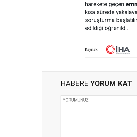
harekete geçen
emni
kısa sürede yakalay
soruşturma başlatılı
edildiği öğrenildi.
Kaynak:
HABERE
YORUM KAT