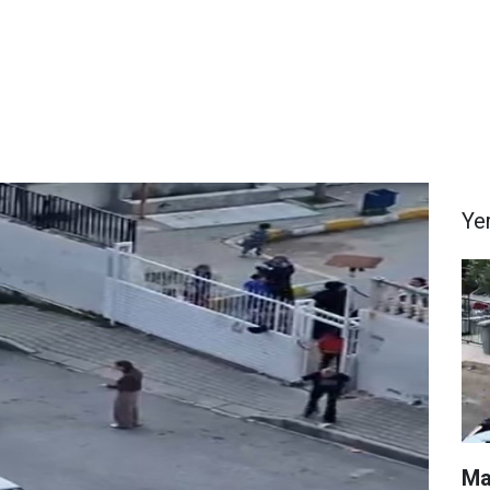
Ye
Ma