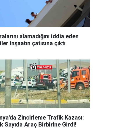
ralarını alamadığını iddia eden
iler inşaatın çatısına çıktı
nya'da Zincirleme Trafik Kazası:
k Sayıda Araç Birbirine Girdi!