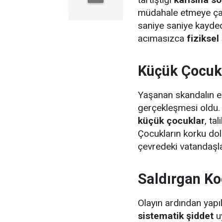
müdahale etmeye çalı
saniye saniye kayded
acımasızca
fiziksel
Küçük Çocukl
Yaşanan skandalın en
gerçekleşmesi oldu.
küçük çocuklar
, ta
Çocukların korku dol
çevredeki vatandaşla
Saldırgan Ko
Olayın ardından yapı
sistematik şiddet
uy