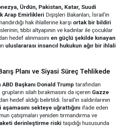
onezya, Ürdün, Pakistan, Katar, Suudi
k Arap Emirlikleri
Dışişleri Bakanları, İsrail'in
andırdığı hak ihlallerine karşı
ortak bir bildiri
slerinin, tıbbi altyapının ve kadınlar ile çocuklar
rudan hedef alınmasını
en güçlü şekilde kınayan
rın
uluslararası insancıl hukukun ağır bir ihlali
arış Planı ve Siyasi Süreç Tehlikede
n
ABD Başkanı Donald Trump
tarafından
li grupların silah bırakmasını da içeren
Gazze
an hedef aldığı belirtildi. İsrail'in saldırılarının
ci aşamasını sekteye uğrattığını
ifade eden
umun çatışmaları yeniden tırmandırma ve
aketi derinleştirme riski
taşıdığı hususunda