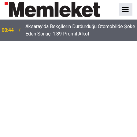
e
00:41
Polatlı-Haymana-Konya hattı bölünmüş yol oluyor