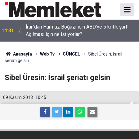
İran'dan Hürmüz Boğazı için ABD'ye 5 kritik şart!
14:31
Açılması için ne istiyorlar?
Anasayfa
Web Tv
GÜNCEL
Sibel Üresin: İsrail
şeriatı gelsin
Sibel Üresin: İsrail şeriatı gelsin
09 Kasım 2013
10:45