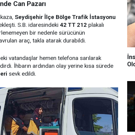
ünde Can Pazarı
e kaza,
Seydişehir İlçe Bölge Trafik İstasyonu
leşti. S.B. idaresindeki
42 TT 212
plakalı
irlenemeyen bir nedenle sürücünün
avrulan araç, takla atarak durabildi.
İn
eki vatandaşlar hemen telefona sarılarak
Ol
ldirdi. İhbarın ardından olay yerine kısa sürede
eri
sevk edildi.