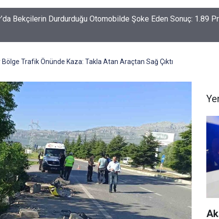
-Haymana-Konya hattı bölünmüş yol oluyor
 Bölge Trafik Önünde Kaza: Takla Atan Araçtan Sağ Çıktı
Ye
Ak