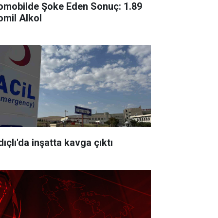
omobilde Şoke Eden Sonuç: 1.89
omil Alkol
ıçlı'da inşatta kavga çıktı