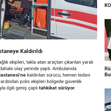
KO
staneye Kaldırıldı
lık ekipleri, takla atan araçtan çıkarılan yaralı
üdahale olay yerinde yaptı. Ambulansla
Rü
Bu
Hastanesi'ne
kaldırılan sürücü, hemen tedavi
n ardından polis ekipleri bölgede güvenlik
yla ilgili geniş çaplı
tahkikat sürüyor
.