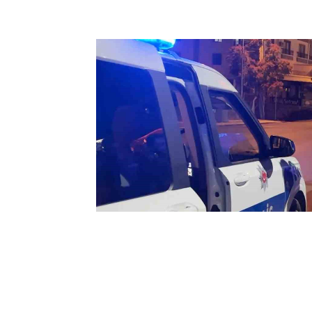
00:44
Aksaray’da 