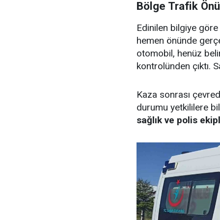
Bölge Trafik Ön
Edinilen bilgiye gör
hemen önünde gerçek
otomobil, henüz bel
kontrolünden çıktı. S
Kaza sonrası çevred
durumu yetkililere bi
sağlık ve polis ekipl