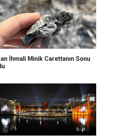
san İhmali Minik Carettanın Sonu
du