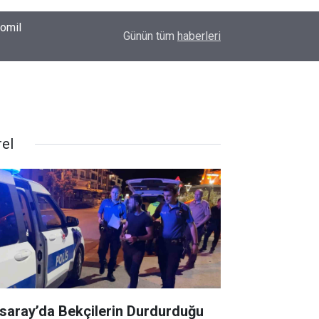
00:37
Erkin Koray'ı bir tek onlar hatırladı
Günün tüm
haberleri
rel
saray’da Bekçilerin Durdurduğu