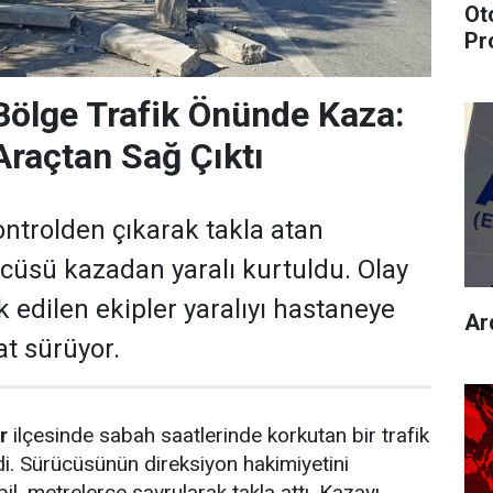
Ot
Pr
Bölge Trafik Önünde Kaza:
Araçtan Sağ Çıktı
ontrolden çıkarak takla atan
cüsü kazadan yaralı kurtuldu. Olay
k edilen ekipler yaralıyı hastaneye
Ard
at sürüyor.
r
ilçesinde sabah saatlerinde korkutan bir trafik
i. Sürücüsünün direksiyon hakimiyetini
il, metrelerce savrularak takla attı. Kazayı