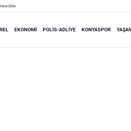
itene Ekle
REL
EKONOMI
POLİS-ADLİYE
KONYASPOR
YAŞA