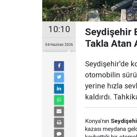
10:10
Seydişehir 
Takla Atan 
04 Haziran 2026
Seydişehir'de k
otomobilin sürü
yerine hızla sev
kaldırdı. Tahkik
Konya’nın
Seydişehi
kazası meydana geld
kaybettiği bir otomob