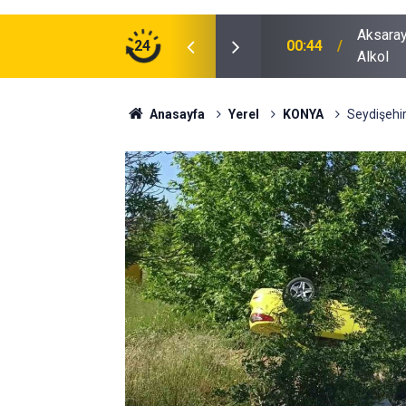
ğu Otomobilde Şoke Eden Sonuç: 1.89 Promil
24
00:41
Polatlı
Anasayfa
Yerel
KONYA
Seydişehir