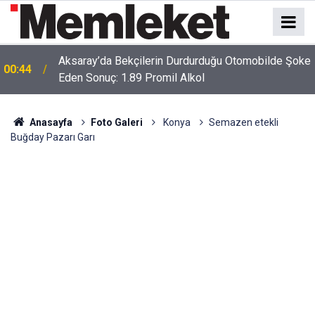
e
00:41
Polatlı-Haymana-Konya hattı bölünmüş yol oluyor
Anasayfa
Foto Galeri
Konya
Semazen etekli
Buğday Pazarı Garı