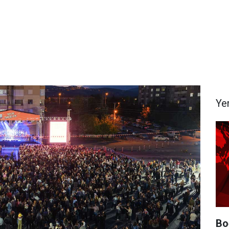
Ye
Bo