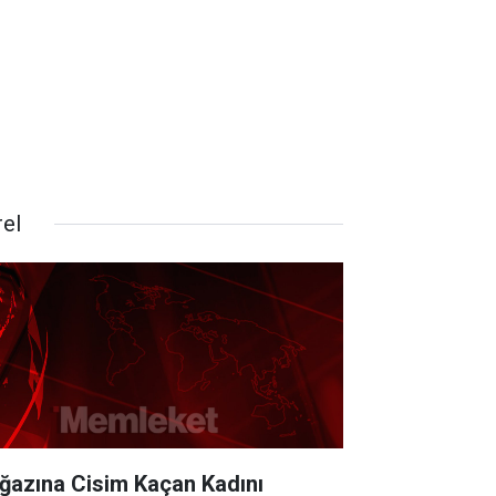
rel
ğazına Cisim Kaçan Kadını