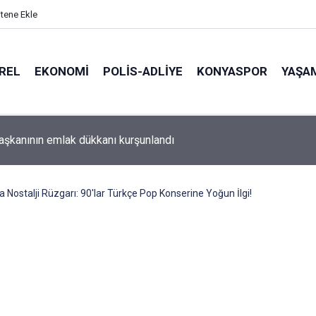
itene Ekle
REL
EKONOMI
POLİS-ADLİYE
KONYASPOR
YAŞA
aşkanının emlak dükkanı kurşunlandı
a Nostalji Rüzgarı: 90'lar Türkçe Pop Konserine Yoğun İlgi!