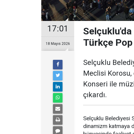
17:01
Selçuklu'da 
Türkçe Pop 
18 Mayıs 2026
Selçuklu Beledi
Meclisi Korosu,
Konseri ile müzi
çıkardı.
Selçuklu Belediyesi 
dinamizm katmaya d
bünyesinde faaliyet