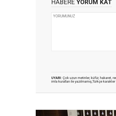
HABERE
YORUM KAT
UYARI:
Çok uzun metinler, küfür, hakaret, ren
imla kuralları ile yazılmamış,Türkçe karakt