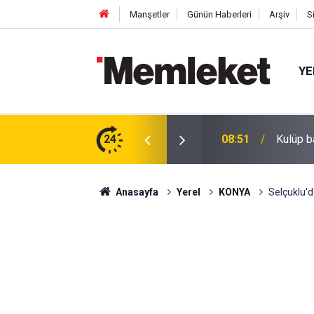
Manşetler
Günün Haberleri
Arşiv
S
YE
e: TBMM’den Yeni Haklar ve Zam Kararı Geçti!
24
08:51
Kulüp b
Anasayfa
Yerel
KONYA
Selçuklu'd