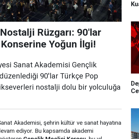
Ku
Nostalji Rüzgarı: 90'lar
Konserine Yoğun İlgi!
yesi Sanat Akademisi Gençlik
 düzenlediği 90'lar Türkçe Pop
De
kseverleri nostalji dolu bir yolculuğa
Ce
Sanat Akademisi, şehrin kültür ve sanat hayatına
evam ediyor. Bu kapsamda akademi
 gösteren
Gençlik Meclisi Korosu
, bu yıl