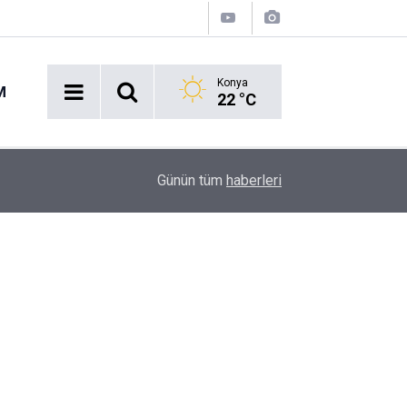
Konya
M
22 °C
08:50
Sosyal Medyadaki Görüntüler İnfial Yarattı: Tav
Günün tüm
haberleri