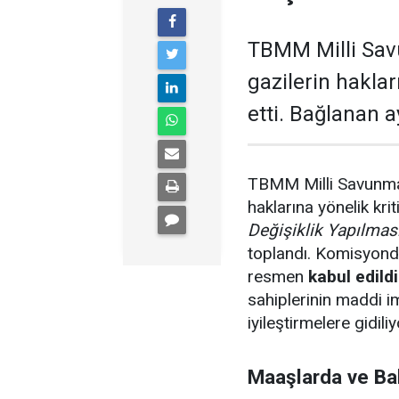
TBMM Milli Savu
gazilerin haklar
etti. Bağlanan a
TBMM Milli Savunm
haklarına yönelik kri
Değişiklik Yapılmas
toplandı. Komisyonda
resmen
kabul edildi
sahiplerinin maddi i
iyileştirmelere gidiliy
Maaşlarda ve Ba