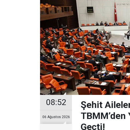
08:52
Şehit Ailele
TBMM’den Y
06 Ağustos 2026
Geçti!