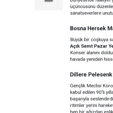
üçüncüsünü düzenle
sanatseverlere unutu
Bosna Hersek Ma
Büyük bir coşkuya sa
Açık Semt Pazar Ye
Konser alanını doldur
havada yeniden hisse
Dillere Pelesenk
Gençlik Meclisi Koro
kabul edilen 90'lı yıl
başarıyla seslendir
ritimler yerini hareke
hep bir ağızdan eşlik