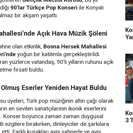
diği
90'lar Türkçe Pop Konseri
ile Konyalı
lmaz bir akşam yaşattı.
Ko
hallesi'nde Açık Hava Müzik Şöleni
Ya
hne olan etkinlik,
Bosna Hersek Mahallesi
ri'nde
yoğun bir katılımla gerçekleştirildi.
an yüzlerce vatandaş, 90'lı yılların ruhunu açık
tme fırsatı buldu.
 Olmuş Eserler Yeniden Hayat Buldu
su üyeleri, Türk pop müziğinin altın çağı olarak
ların en sevilen sanatçılarının ikonik eserlerini
Ko
di. Konser boyunca zaman zaman duygusal
3 T
tli ezgilere bırakırken, dinleyiciler de şarkılara
 etti. Farklı kuşakları aynı sahnede ve aynı